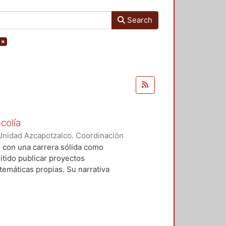
Search
×
colía
Unidad Azcapotzalco. Coordinación
íaz, Nadia
o con una carrera sólida como
itido publicar proyectos
 temáticas propias. Su narrativa
horror y la nostalgia, la
. Ilustrador narrador gráfico,
o como Tony Sandoval, es oriundo
igación, elegí trabajar con sus
, en las cuales el autor realizó