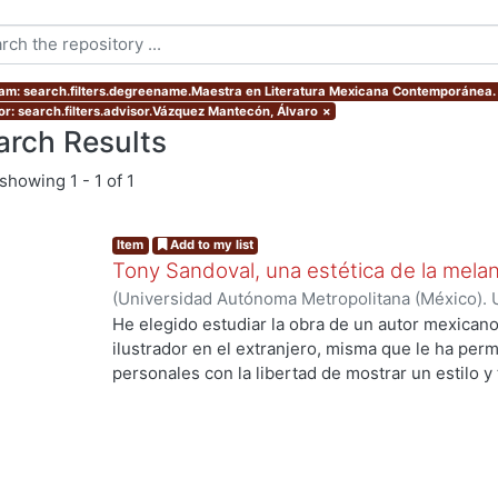
am: search.filters.degreename.Maestra en Literatura Mexicana Contemporánea.
or: search.filters.advisor.Vázquez Mantecón, Álvaro
×
arch Results
showing
1 - 1 of 1
Item
Add to my list
Tony Sandoval, una estética de la melan
(
Universidad Autónoma Metropolitana (México). 
de Servicios de Información.
,
2019-10
)
Vázquez D
He elegido estudiar la obra de un autor mexican
ilustrador en el extranjero, misma que le ha perm
personales con la libertad de mostrar un estilo y
gráfica sumerge al lector en esa diégesis entre el 
sensualidad y la violencia, la realidad y la ficción
Manuel Antonio Sandoval Arballo mejor conocid
de Ciudad Obregón, Sonora (1973), En esta invest
novelas de corte fantástico publicadas en español