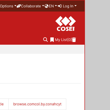
Options
Collaborate
EN
Log In
My List
[0]
tle
browse.comcol.by.conahcyt