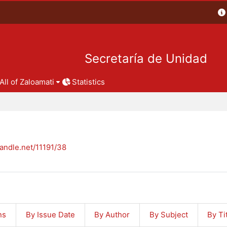
Secretaría de Unidad
All of Zaloamati
Statistics
handle.net/11191/38
ns
By Issue Date
By Author
By Subject
By Ti