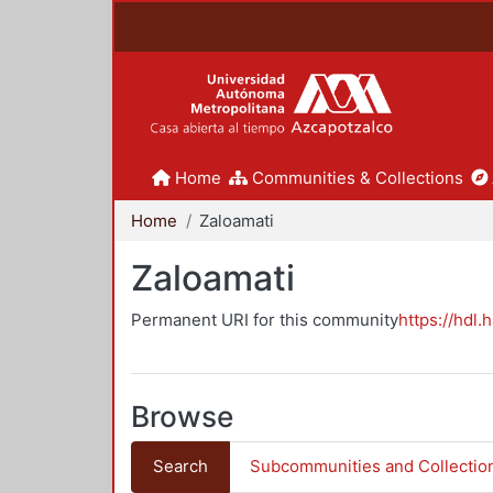
Home
Communities & Collections
Home
Zaloamati
Zaloamati
Permanent URI for this community
https://hdl.
Browse
Search
Subcommunities and Collectio