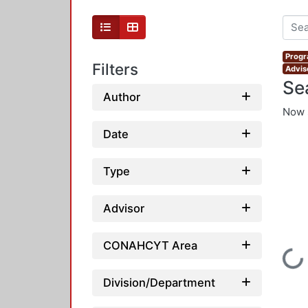
Progr
Filters
Advis
Se
Author
Now 
Date
Type
Advisor
CONAHCYT Area
Loading...
Division/Department