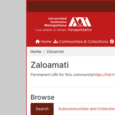
Home
Communities & Collections
Home
Zaloamati
Zaloamati
Permanent URI for this community
https://hdl.
Browse
Search
Subcommunities and Collectio