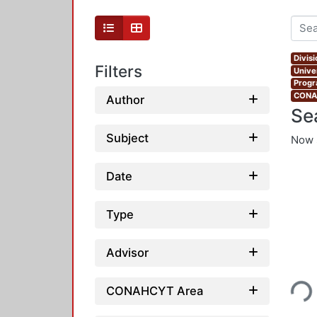
Divis
Filters
Unive
Progr
CONAH
Author
Se
Subject
Now 
Date
Type
Advisor
Loadin
CONAHCYT Area