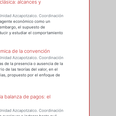
clásica: alcances y
damental en la acumulación de
acterísticas de la dinámica de una
o su carácter heterogéneo. En la
Unidad Azcapotzalco. Coordinación
lobalización apoyándose en la
res, Gabriela Lizeth
l agente económico como un
ir algunas características de la
 embargo, el supuesto de
proceso de globalización de la
oducir y estudiar el comportamiento
ca del Norte.
sica. Así pues, resulta interesante
 reconocer los alcances y las
irse en una teoría capaz de
nómica de la convención
ltruismo; dicho análisis se apoya en
Unidad Azcapotzalco. Coordinación
os actos de contribución a otro(s)
ar, Martín Esteban
as de la presencia o ausencia de la
mo.
io de las teorías del valor, en el
rias, propuesto por el enfoque de
ención. Discute su estatuto lógico
ye llamando a una integración
superar sus propias limitaciones.
a balanza de pagos: el
Unidad Azcapotzalco. Coordinación