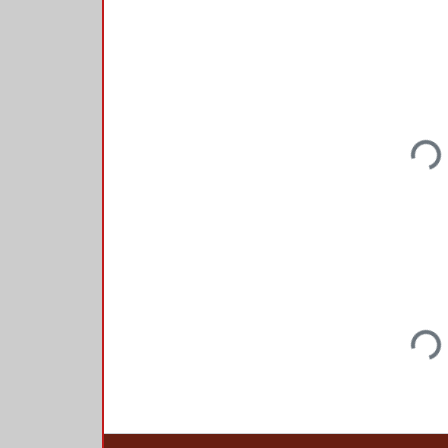
Loadin
Loadin