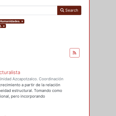
Search
y Humanidades.
×
).
×
cturalista
Unidad Azcapotzalco. Coordinación
, José Ángel
crecimiento a partir de la relación
neidad estructural. Tomando como
cional, pero incorporando
. Este trabajo se desarrolla de la
la sección siguiente, se analizan
 En la tercera sección se estudia