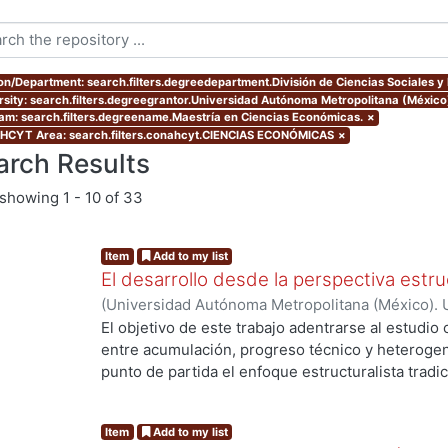
ion/Department: search.filters.degreedepartment.División de Ciencias Sociales 
rsity: search.filters.degreegrantor.Universidad Autónoma Metropolitana (México
am: search.filters.degreename.Maestría en Ciencias Económicas.
×
CYT Area: search.filters.conahcyt.CIENCIAS ECONÓMICAS
×
arch Results
showing
1 - 10 of 33
Item
Add to my list
El desarrollo desde la perspectiva estru
(
Universidad Autónoma Metropolitana (México). 
de Servicios de Información.
,
2016
)
Gómez Gómez
El objetivo de este trabajo adentrarse al estudio 
entre acumulación, progreso técnico y heteroge
punto de partida el enfoque estructuralista tradi
elementos del pensamiento latinoamericano actual
g...
siguiente manera, luego de esta Introducción. En 
Item
Add to my list
los elementos fundamentales del estructuralismo.