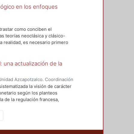
la económica neoclásica, y
ógico en los enfoques
 la perspectiva de la Teoría de la
trastar como conciben el
s teorías neoclásica y clásico-
la realidad, es necesario primero
nfoques. Esta investigación será a
n explicativa y el método que se
l: una actualización de la
Unidad Azcapotzalco. Coordinación
ont, Cuahutli Alberto
stematizada la visión de carácter
netario según los planteos
la de la regulación francesa,
 a la moneda como hecho social
esentan una actualización de la
se persigue consiste en desarrollar
articulación dentro de esta
a perspectiva artificial de la