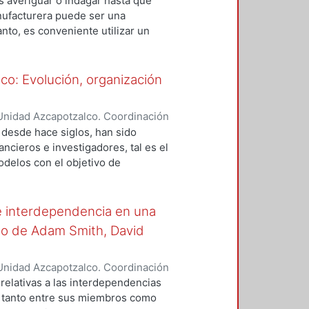
z, Carlos Alberto
es averiguar o indagar hasta qué
anufacturera puede ser una
anto, es conveniente utilizar un
amiento externo al crecimiento.
oría thirlwalliana del crecimiento
nza de pagos, en la cual se resalta
o: Evolución, organización
isas de manera tal que no frene el
mo de crecimiento de un país está
Unidad Azcapotzalco. Coordinación
rtaciones y de sus importaciones;
nt, Martha Gabriela
desde hace siglos, han sido
 crecimiento derivada de problemas
ancieros e investigadores, tal es el
merciales.
delos con el objetivo de
 instrumentos con el mínimo
los instrumentos más comerciados
ndo que sólo surgieron de la
e interdependencia en una
uturo, la oferta, demanda y precio
o de Adam Smith, David
 como funcionan los instrumentos
 las que se comercializan en los
Unidad Azcapotzalco. Coordinación
erables y van en aumento, el
bieta, Herlan André
 relativas a las interdependencias
ón de nuevos subyacentes se
 tanto entre sus miembros como
 despertar gran interés entre los