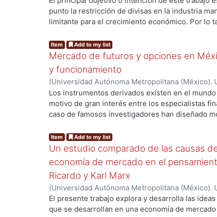
de Servicios de Información.
,
2016
)
Cisneros Orti
El principal objetivo o intención de este trabajo 
punto la restricción de divisas en la industria m
limitante para el crecimiento económico. Por lo t
g...
enfoque teórico que tome en cuenta el estrangul
Para explicar dicha problemática se utilizará la te
Item
Add to my list
económico restringido por el equilibrio de la bala
Mercado de futuros y opciones en Méxic
el papel de las exportaciones como fuente de div
y funcionamiento
crecimiento económico. En otras palabras, el rit
(
Universidad Autónoma Metropolitana (México). 
en función del ritmo de crecimiento de sus expo
de Servicios de Información.
,
2016
)
García Belmo
Los instrumentos derivados existen en el mundo 
por consiguiente, hay una restricción externa al
motivo de gran interés entre los especialistas fin
en la balanza de pagos, originada por déficits co
caso de famosos investigadores han diseñado mo
g...
encontrar la mejor forma de comerciar con estos
riesgo. Quién iba a pensar que se volverían de 
Item
Add to my list
en los mercados financieros internacionales, sie
Un estudio comparado de las causas d
necesidad de los agricultores de asegurar en el f
economía de mercado en el pensamient
de sus bienes o insumos. Es importante analizar
Ricardo y Karl Marx
derivados, porque actualmente las cantidades en
(
Universidad Autónoma Metropolitana (México). 
mercados financieros internacionales son consid
de Servicios de Información.
,
2017
)
Argandoña Zu
El presente trabajo explora y desarrolla las ideas
diseño de nuevos contratos y la comercializaci
que se desarrollan en una economía de mercado
encuentran en una continua evolución, además de