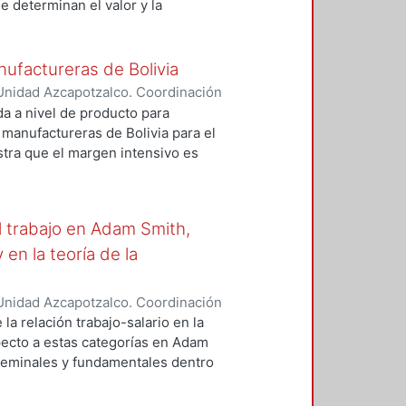
e determinan el valor y la
el fin de disminuir la
dos teóricos representativos de la
ionistas modelos y programas
e Marx, cuyos principios permiten
 obtener mayores ganancias
iento de una economía mercantil-
 futuro de los mercados
nufactureras de Bolivia
rsionistas.
Unidad Azcapotzalco. Coordinación
Lima, Marco Isrrael
da a nivel de producto para
s manufactureras de Bolivia para el
stra que el margen intensivo es
s. Se evidencia que el margen
inución de productos nuevos.
l trabajo en Adam Smith,
en la teoría de la
Unidad Azcapotzalco. Coordinación
Montaño, Washington Jesús
 la relación trabajo-salario en la
pecto a estas categorías en Adam
 seminales y fundamentales dentro
illiam Stanley Jevons quienes
 factor de la producción y como