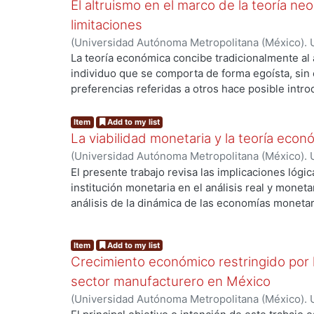
El altruismo en el marco de la teoría neo
la noción de excedente económico elemento fun
capital. En la cuarta sección se describen las car
limitaciones
estructura productiva subdesarrollada, resaltand
(
Universidad Autónoma Metropolitana (México). 
última, se analiza al desarrollo en un contexto g
de Servicios de Información.
,
2016
)
Pimentel Lina
La teoría económica concibe tradicionalmente a
literatura actual sobre el tema, además de describ
individuo que se comporta de forma egoísta, sin
economía mexicana en relación a su inserción al 
preferencias referidas a otros hace posible intr
g...
producción y su integración comercial con Améri
altruista en el marco analítico de la teoría neoclá
realizar un análisis crítico de este enfoque, para
Item
Add to my list
limitaciones que presenta en su afán de constitu
La viabilidad monetaria y la teoría eco
explicar las características e implicaciones del a
(
Universidad Autónoma Metropolitana (México). 
el estudio de las motivaciones que subyacen en l
de Servicios de Información.
,
2016
)
Seoane Salaz
El presente trabajo revisa las implicaciones lógic
y en el de la conceptualización misma del altruis
institución monetaria en el análisis real y monetar
análisis de la dinámica de las economías moneta
la viabilidad, y en la teoría económica de la conv
g...
en cada uno de estos marcos analíticos y conclu
Item
Add to my list
entre los dos últimos enfoques, como forma para 
Crecimiento económico restringido por l
sector manufacturero en México
(
Universidad Autónoma Metropolitana (México). 