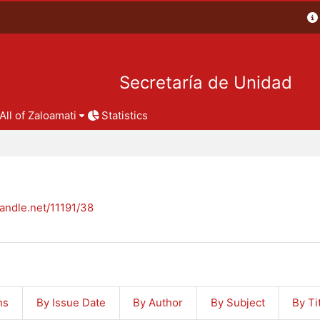
Secretaría de Unidad
All of Zaloamati
Statistics
handle.net/11191/38
ns
By Issue Date
By Author
By Subject
By Ti