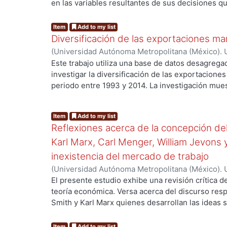
g...
en las variables resultantes de sus decisiones qu
investigadores que tratan de diseñar modelos con 
distribución del producto de dicha sociedad, de 
incertidumbre, para con ello darles a los invers
escuela clásica, David Ricardo y Adam Smith, y d
computacionales más precisos que les permitan
Item
Add to my list
comprender con mayor profundidad el funcionam
comerciando con derivados. Son el presente y el
Diversificación de las exportaciones ma
capitalista.
financieros internacionales, así como de los inve
(
Universidad Autónoma Metropolitana (México). 
de Servicios de Información.
,
2015-12
)
Gavincha 
Este trabajo utiliza una base de datos desagrega
investigar la diversificación de las exportacione
periodo entre 1993 y 2014. La investigación mue
componente más importante de las exportacione
g...
extensivo pierde importancia debido a una dism
Item
Add to my list
Reflexiones acerca de la concepción de
Karl Marx, Carl Menger, William Jevons y 
inexistencia del mercado de trabajo
(
Universidad Autónoma Metropolitana (México). 
de Servicios de Información.
,
2016-11
)
Quintero 
El presente estudio exhibe una revisión crítica de
teoría económica. Versa acerca del discurso res
g...
Smith y Karl Marx quienes desarrollan las ideas
de la Economía Política Clásica, Carl Menger y W
proporcionaron los fundamentos del trabajo como
Item
Add to my list