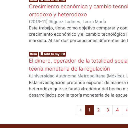
una mercancía igual a cualquier otra en la escue
Crecimiento económico y cambio tecnol
finalizando el análisis con un acercamiento desde
ortodoxo y heterodoxo
Inexistencia del Mercado de Trabajo.
(
2016-11
)
Iñiguez Ladines, Laura María
Este trabajo, tiene como objetivo comparar y con
crecimiento económico y el cambio tecnológico la
marxista. Al ser dos percepciones diferentes de 
g...
entender las teorías del crecimiento de los dos e
nivel teórico por este motivo es una investigació
Item
Add to my list
usará es el analítico-sintético.
El dinero, operador de la totalidad socia
teoría monetaria de la regulación
(
Universidad Autónoma Metropolitana (México). 
de Servicios de Información.
,
2015-12
)
Cruz Belm
Esta investigación pretende exponer de manera si
heterodoxo que se funda alrededor del hecho mo
desarrollados por la teoría monetaria de la escue
g...
poniendo énfasis en la perspectiva que concibe
total que según nuestra visión, sus aportes repr
(current)
«
1
2
3
4
»
teoría monetaria regulacionista. El objetivo que 
la potencialidad de las conceptualizaciones y su 
perspectiva como un intento no sólo de subsanar l