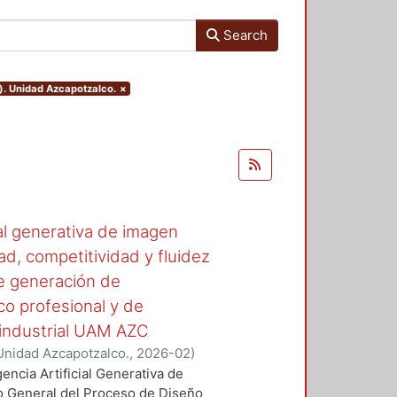
Search
). Unidad Azcapotzalco.
×
ial generativa de imagen
d, competitividad y fluidez
de generación de
co profesional y de
o industrial UAM AZC
Unidad Azcapotzalco.
,
2026-02
)
gencia Artificial Generativa de
lo General del Proceso de Diseño