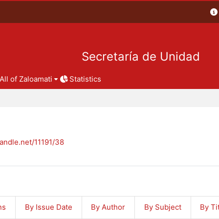
Secretaría de Unidad
All of Zaloamati
Statistics
handle.net/11191/38
ns
By Issue Date
By Author
By Subject
By Ti