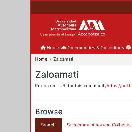
Home
Communities & Collections
Home
Zaloamati
Zaloamati
Permanent URI for this community
https://hdl.
Browse
Search
Subcommunities and Collectio