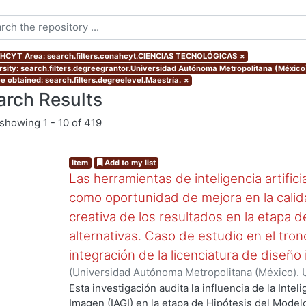
CYT Area: search.filters.conahcyt.CIENCIAS TECNOLÓGICAS
×
rsity: search.filters.degreegrantor.Universidad Autónoma Metropolitana (México
e obtained: search.filters.degreelevel.Maestría.
×
arch Results
showing
1 - 10 of 419
Item
Add to my list
Las herramientas de inteligencia artific
como oportunidad de mejora en la calida
creativa de los resultados en la etapa 
alternativas. Caso de estudio en el tron
ng...
integración de la licenciatura de diseñ
(
Universidad Autónoma Metropolitana (México). 
Vital Campos, María Guadalupe
Esta investigación audita la influencia de la Inteli
Imagen (IAGI) en la etapa de Hipótesis del Mode