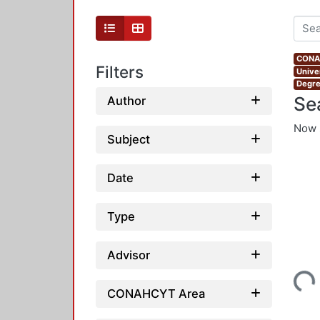
CONAH
Filters
Unive
Degre
Se
Author
Now 
Subject
Date
Type
Advisor
Loadi
CONAHCYT Area