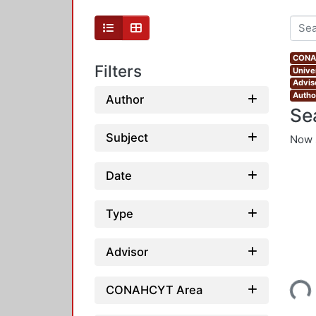
CONAH
Filters
Unive
Advis
Autho
Author
Se
Subject
Now 
Date
Type
Advisor
Loading...
CONAHCYT Area