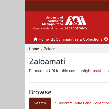
Home
Communities & Collections
Home
Zaloamati
Zaloamati
Permanent URI for this community
https://hdl.
Browse
Search
Subcommunities and Collectio