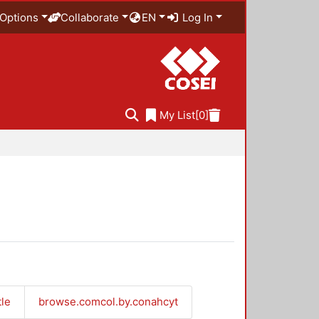
Options
Collaborate
EN
Log In
My List
[0]
tle
browse.comcol.by.conahcyt