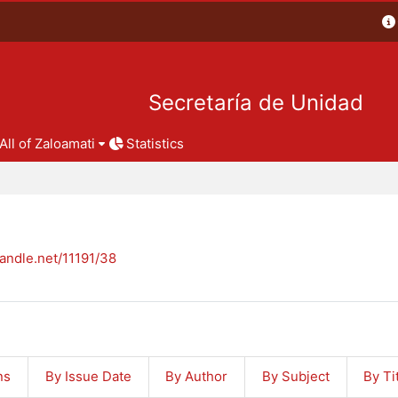
Secretaría de Unidad
All of Zaloamati
Statistics
handle.net/11191/38
ns
By Issue Date
By Author
By Subject
By Ti