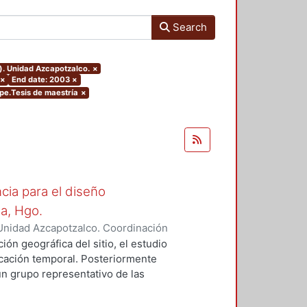
Search
). Unidad Azcapotzalco.
×
×
End date: 2003
×
ype.Tesis de maestría
×
cia para el diseño
la, Hgo.
Unidad Azcapotzalco. Coordinación
z Campos, Rosalía
ión geográfica del sitio, el estudio
bicación temporal. Posteriormente
un grupo representativo de las
identifican los rasgos formales,
aptación al medio natural.