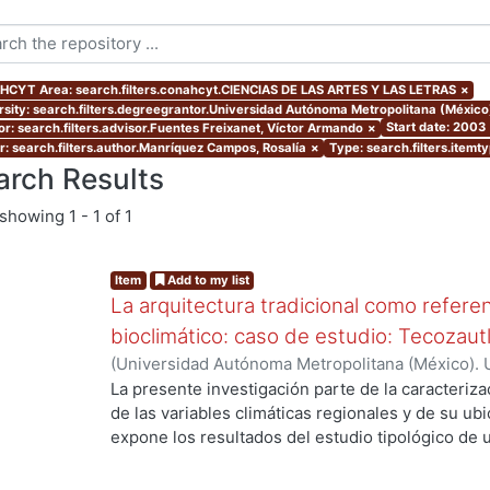
CYT Area: search.filters.conahcyt.CIENCIAS DE LAS ARTES Y LAS LETRAS
×
rsity: search.filters.degreegrantor.Universidad Autónoma Metropolitana (México
Start date: 2003
or: search.filters.advisor.Fuentes Freixanet, Víctor Armando
×
r: search.filters.author.Manríquez Campos, Rosalía
×
Type: search.filters.itemt
arch Results
showing
1 - 1 of 1
Item
Add to my list
La arquitectura tradicional como referen
bioclimático: caso de estudio: Tecozaut
(
Universidad Autónoma Metropolitana (México). 
de Servicios de Información.
,
2003-10
)
Manríque
La presente investigación parte de la caracterizac
de las variables climáticas regionales y de su u
expone los resultados del estudio tipológico de 
viviendas tradicionales del poblado, en donde se 
funcionales y materiales que han permitido su ad