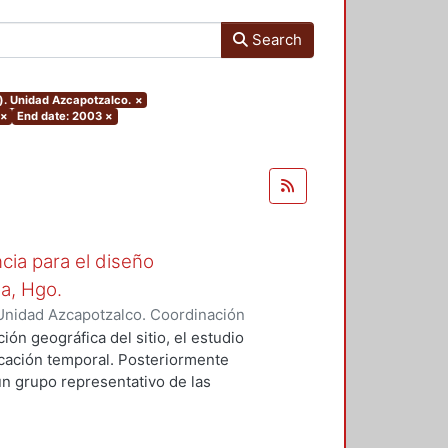
Search
). Unidad Azcapotzalco.
×
×
End date: 2003
×
cia para el diseño
la, Hgo.
Unidad Azcapotzalco. Coordinación
z Campos, Rosalía
ión geográfica del sitio, el estudio
bicación temporal. Posteriormente
un grupo representativo de las
identifican los rasgos formales,
aptación al medio natural.