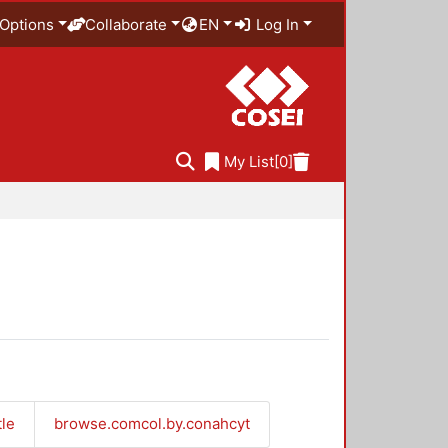
Options
Collaborate
EN
Log In
My List
[0]
tle
browse.comcol.by.conahcyt