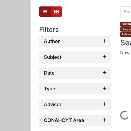
CONAH
Filters
Unive
Advis
Se
Author
Now 
Subject
Date
Type
Advisor
Loading...
CONAHCYT Area