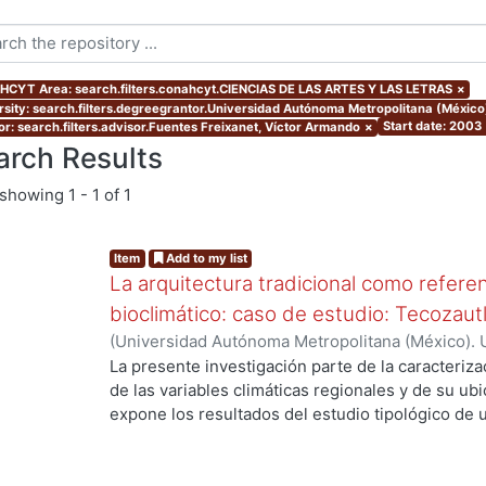
CYT Area: search.filters.conahcyt.CIENCIAS DE LAS ARTES Y LAS LETRAS
×
rsity: search.filters.degreegrantor.Universidad Autónoma Metropolitana (México
Start date: 2003
or: search.filters.advisor.Fuentes Freixanet, Víctor Armando
×
arch Results
showing
1 - 1 of 1
Item
Add to my list
La arquitectura tradicional como referen
bioclimático: caso de estudio: Tecozaut
(
Universidad Autónoma Metropolitana (México). 
de Servicios de Información.
,
2003-10
)
Manríque
La presente investigación parte de la caracterizac
de las variables climáticas regionales y de su u
expone los resultados del estudio tipológico de 
viviendas tradicionales del poblado, en donde se 
funcionales y materiales que han permitido su ad