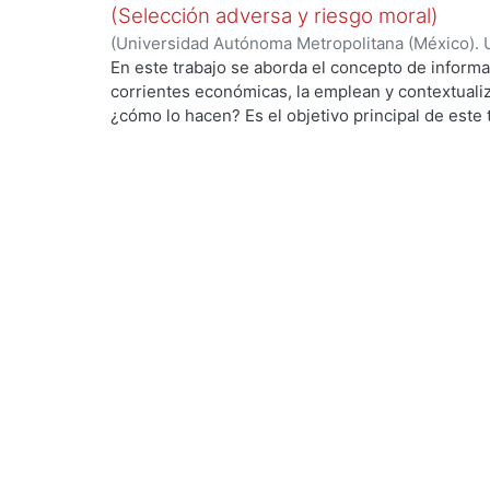
de ciertos fenómenos económicos su incorporació
(Selección adversa y riesgo moral)
cambiando y ha mostrado resultados relevantes.
(
Universidad Autónoma Metropolitana (México). 
de Servicios de Información.
,
2015-12
)
Rodríguez
En este trabajo se aborda el concepto de informa
corrientes económicas, la emplean y contextualiz
¿cómo lo hacen? Es el objetivo principal de este 
ing...
un tema de gran importancia para la construcción
mostrado a lo largo del tiempo la necesidad de 
la información ha desempeñado un papel fundame
de ciertos fenómenos económicos su incorporació
cambiando y ha mostrado resultados relevantes.