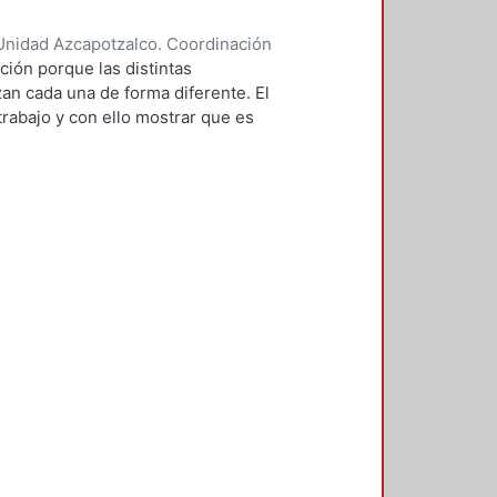
n en el análisis ha ido
Unidad Azcapotzalco. Coordinación
 López, Concepción
ción porque las distintas
an cada una de forma diferente. El
trabajo y con ello mostrar que es
 teórica. La evidencia empírica ha
nuevas metodologías en las cuales
ntal; porque para la explicación
n en el análisis ha ido