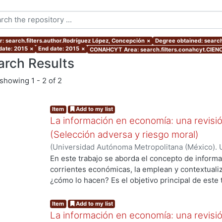
r: search.filters.author.Rodríguez López, Concepción
×
Degree obtained: search.
 date: 2015
×
End date: 2015
×
CONAHCYT Area: search.filters.conahcyt.CIE
arch Results
showing
1 - 2 of 2
Item
Add to my list
La información en economía: una revisi
(Selección adversa y riesgo moral)
(
Universidad Autónoma Metropolitana (México). 
de Servicios de Información.
,
2015-12
)
Rodríguez
En este trabajo se aborda el concepto de informa
corrientes económicas, la emplean y contextualiz
¿cómo lo hacen? Es el objetivo principal de este 
ing...
un tema de gran importancia para la construcción
mostrado a lo largo del tiempo la necesidad de 
Item
Add to my list
la información ha desempeñado un papel fundame
La información en economía: una revisi