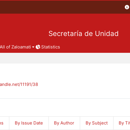
Secretaría de Unidad
All of Zaloamati
Statistics
handle.net/11191/38
ns
By Issue Date
By Author
By Subject
By Ti