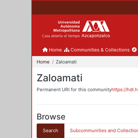
Home
Communities & Collections
Home
Zaloamati
Zaloamati
Permanent URI for this community
https://hdl.
Browse
Search
Subcommunities and Collectio