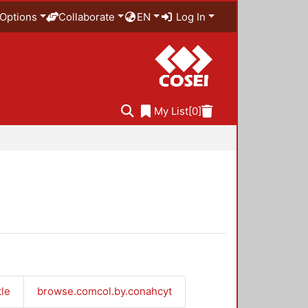
Options
Collaborate
EN
Log In
My List
[0]
tle
browse.comcol.by.conahcyt