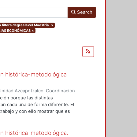
Search
filters.degreelevel.Maestría.
×
NCIAS ECONÓMICAS
×
ón histórica-metodológica
Unidad Azcapotzalco. Coordinación
 López, Concepción
ción porque las distintas
an cada una de forma diferente. El
trabajo y con ello mostrar que es
 teórica. La evidencia empírica ha
nuevas metodologías en las cuales
ntal; porque para la explicación
ón histórica-metodológica.