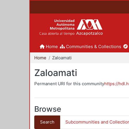
Home
Communities & Collections
Home
Zaloamati
Zaloamati
Permanent URI for this community
https://hdl.
Browse
Search
Subcommunities and Collectio