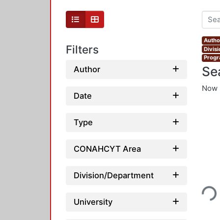
Autho
Filters
Divis
Progr
Se
Author
Now 
Date
Type
CONAHCYT Area
Loading...
Division/Department
University