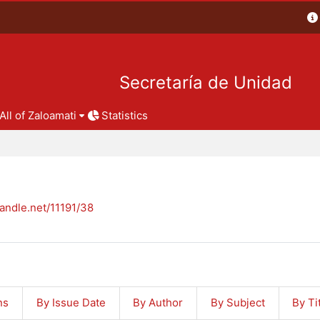
Secretaría de Unidad
All of Zaloamati
Statistics
handle.net/11191/38
ns
By Issue Date
By Author
By Subject
By Ti