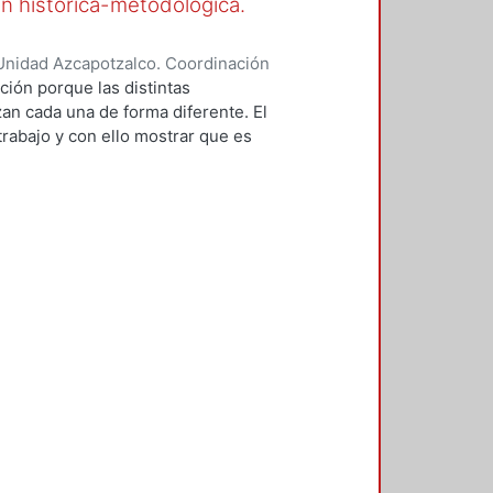
ón histórica-metodológica.
n en el análisis ha ido
Unidad Azcapotzalco. Coordinación
 López, Concepción
ción porque las distintas
an cada una de forma diferente. El
trabajo y con ello mostrar que es
 teórica. La evidencia empírica ha
nuevas metodologías en las cuales
ntal; porque para la explicación
n en el análisis ha ido