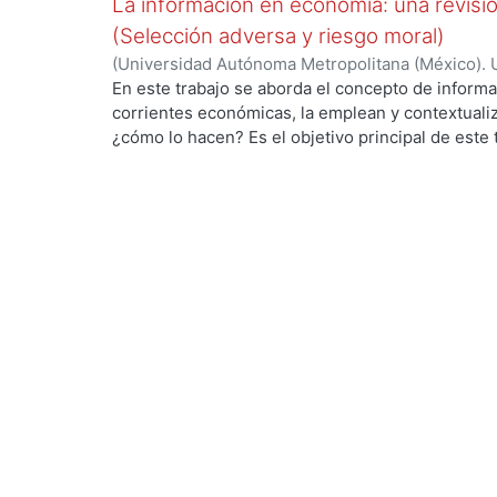
La información en economía: una revisi
de ciertos fenómenos económicos su incorporació
(Selección adversa y riesgo moral)
cambiando y ha mostrado resultados relevantes.
(
Universidad Autónoma Metropolitana (México). 
de Servicios de Información.
,
2015-12
)
Rodríguez
En este trabajo se aborda el concepto de informa
corrientes económicas, la emplean y contextualiz
¿cómo lo hacen? Es el objetivo principal de este 
un tema de gran importancia para la construcción
mostrado a lo largo del tiempo la necesidad de 
la información ha desempeñado un papel fundame
de ciertos fenómenos económicos su incorporació
cambiando y ha mostrado resultados relevantes.