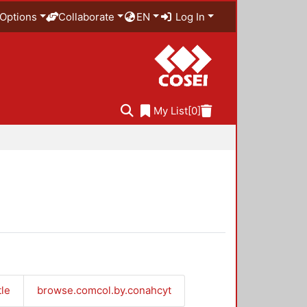
Options
Collaborate
EN
Log In
My List
[0]
tle
browse.comcol.by.conahcyt