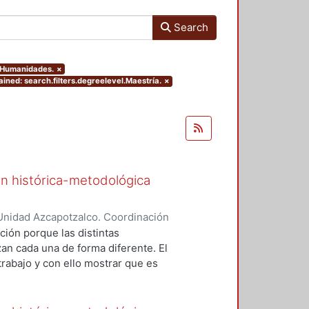
Search
y Humanidades.
×
ined: search.filters.degreelevel.Maestría.
×
ón histórica-metodológica
Unidad Azcapotzalco. Coordinación
 López, Concepción
ción porque las distintas
an cada una de forma diferente. El
trabajo y con ello mostrar que es
 teórica. La evidencia empírica ha
nuevas metodologías en las cuales
ntal; porque para la explicación