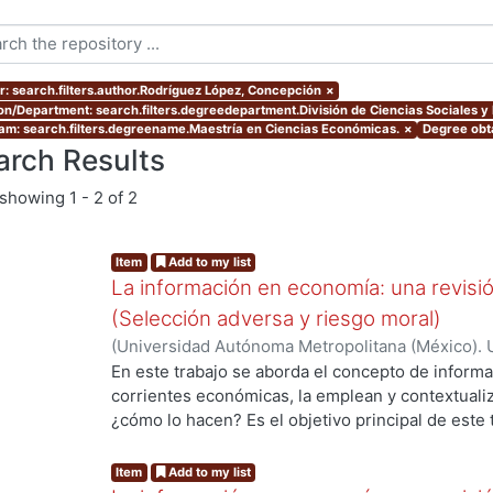
r: search.filters.author.Rodríguez López, Concepción
×
ion/Department: search.filters.degreedepartment.División de Ciencias Sociales 
am: search.filters.degreename.Maestría en Ciencias Económicas.
×
Degree obta
arch Results
showing
1 - 2 of 2
Item
Add to my list
La información en economía: una revisi
(Selección adversa y riesgo moral)
(
Universidad Autónoma Metropolitana (México). 
de Servicios de Información.
,
2015-12
)
Rodríguez
En este trabajo se aborda el concepto de informa
corrientes económicas, la emplean y contextualiz
¿cómo lo hacen? Es el objetivo principal de este 
un tema de gran importancia para la construcción
mostrado a lo largo del tiempo la necesidad de 
Item
Add to my list
la información ha desempeñado un papel fundame