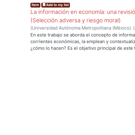
mostrado a lo largo del tiempo la necesidad de 
Item
Add to my list
la información ha desempeñado un papel fundame
La información en economía: una revisi
de ciertos fenómenos económicos su incorporació
(Selección adversa y riesgo moral)
cambiando y ha mostrado resultados relevantes.
(
Universidad Autónoma Metropolitana (México). 
de Servicios de Información.
,
2015-12
)
Rodríguez
En este trabajo se aborda el concepto de informa
corrientes económicas, la emplean y contextualiz
¿cómo lo hacen? Es el objetivo principal de este 
un tema de gran importancia para la construcción
mostrado a lo largo del tiempo la necesidad de 
la información ha desempeñado un papel fundame
de ciertos fenómenos económicos su incorporació
cambiando y ha mostrado resultados relevantes.