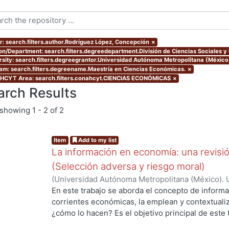
r: search.filters.author.Rodríguez López, Concepción
×
ion/Department: search.filters.degreedepartment.División de Ciencias Sociales 
rsity: search.filters.degreegrantor.Universidad Autónoma Metropolitana (México
am: search.filters.degreename.Maestría en Ciencias Económicas.
×
CYT Area: search.filters.conahcyt.CIENCIAS ECONÓMICAS
×
arch Results
showing
1 - 2 of 2
Item
Add to my list
La información en economía: una revisi
(Selección adversa y riesgo moral)
(
Universidad Autónoma Metropolitana (México). 
de Servicios de Información.
,
2015-12
)
Rodríguez
En este trabajo se aborda el concepto de informa
corrientes económicas, la emplean y contextualiz
¿cómo lo hacen? Es el objetivo principal de este 
un tema de gran importancia para la construcción