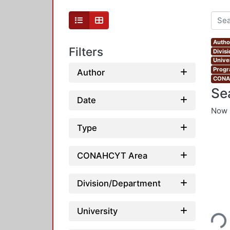
Autho
Filters
Divis
Unive
Progr
Author
CONAH
Se
Date
Now 
Type
CONAHCYT Area
Division/Department
Loading...
University