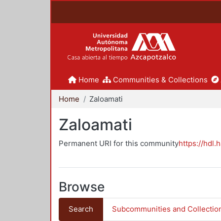
Home
Communities & Collections
Home
Zaloamati
Zaloamati
Permanent URI for this community
https://hdl.
Browse
Search
Subcommunities and Collectio