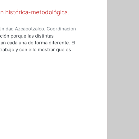
nuevas metodologías en las cuales
ntal; porque para la explicación
ón histórica-metodológica.
n en el análisis ha ido
Unidad Azcapotzalco. Coordinación
 López, Concepción
ción porque las distintas
an cada una de forma diferente. El
trabajo y con ello mostrar que es
 teórica. La evidencia empírica ha
nuevas metodologías en las cuales
ntal; porque para la explicación
n en el análisis ha ido