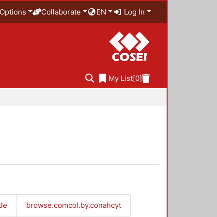
Options
Collaborate
EN
Log In
My List
[0]
tle
browse.comcol.by.conahcyt