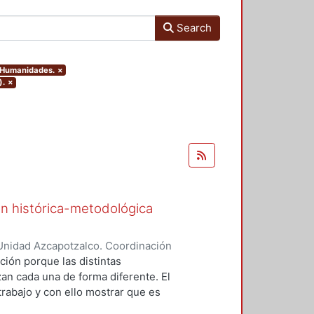
Search
y Humanidades.
×
).
×
ón histórica-metodológica
Unidad Azcapotzalco. Coordinación
 López, Concepción
ción porque las distintas
an cada una de forma diferente. El
trabajo y con ello mostrar que es
 teórica. La evidencia empírica ha