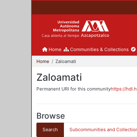
Home
Communities & Collections
Home
Zaloamati
Zaloamati
Permanent URI for this community
https://hdl.
Browse
Search
Subcommunities and Collectio