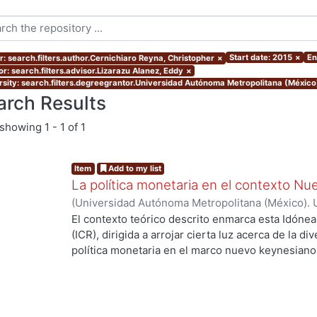
Start date: 2015
×
En
r: search.filters.author.Cernichiaro Reyna, Christopher
×
or: search.filters.advisor.Lizarazu Alanez, Eddy
×
rsity: search.filters.degreegrantor.Universidad Autónoma Metropolitana (México
arch Results
showing
1 - 1 of 1
Item
Add to my list
La política monetaria en el contexto N
(
Universidad Autónoma Metropolitana (México). 
de Servicios de Información.
,
2015-12-09
)
Cernic
El contexto teórico descrito enmarca esta Idón
(ICR), dirigida a arrojar cierta luz acerca de la 
política monetaria en el marco nuevo keynesiano
cuatro economías con sutiles diferencias entre s
través de la obtención de sus respectivos equilib
perturbaciones exógenas. Esta tarea es importa
experiencias distintas, reflejadas en desviacion