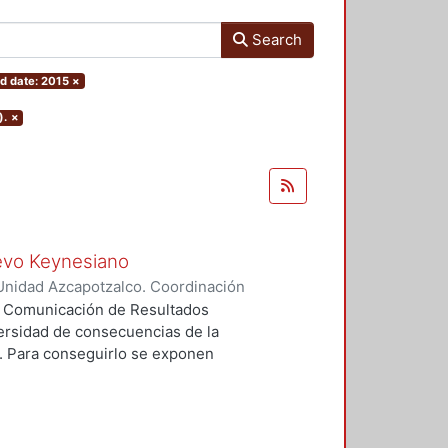
Search
d date: 2015
×
).
×
uevo Keynesiano
Unidad Azcapotzalco. Coordinación
hiaro Reyna, Christopher
ea Comunicación de Resultados
diversidad de consecuencias de la
. Para conseguirlo se exponen
í, dicha exposición se hace a
rios y de sus reacciones a
nte porque cada contexto exhibe
es sostenidas de la producción y de