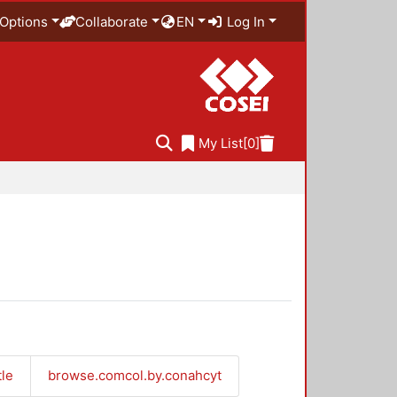
Options
Collaborate
EN
Log In
My List
[0]
tle
browse.comcol.by.conahcyt