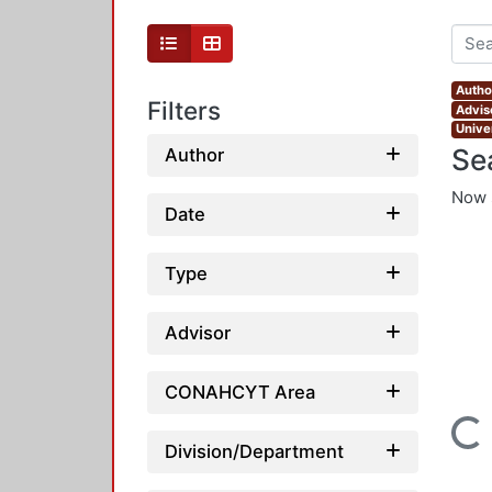
Autho
Filters
Advis
Unive
Se
Author
Now 
Date
Type
Advisor
CONAHCYT Area
Loading...
Division/Department