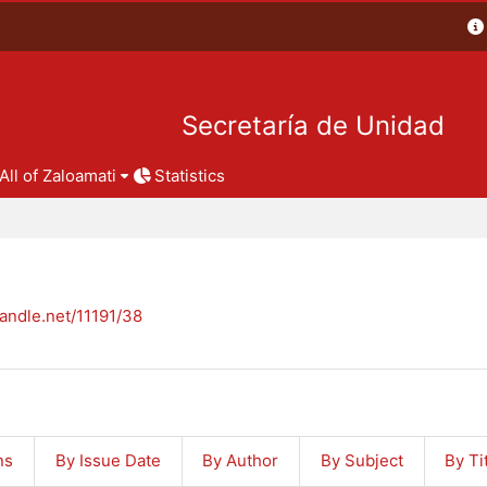
Secretaría de Unidad
All of Zaloamati
Statistics
handle.net/11191/38
ns
By Issue Date
By Author
By Subject
By Ti