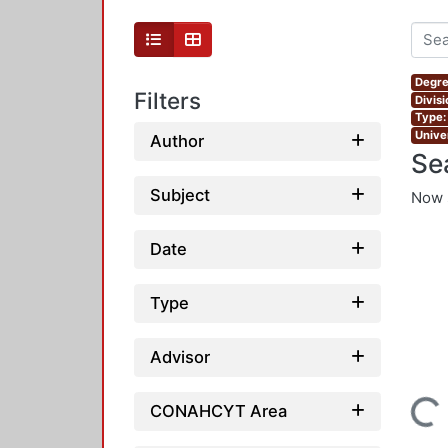
Degre
Filters
Divis
Type:
Unive
Author
Se
Subject
Now 
Date
Type
Advisor
CONAHCYT Area
Loading...