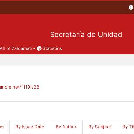
Secretaría de Unidad
All of Zaloamati
Statistics
handle.net/11191/38
ns
By Issue Date
By Author
By Subject
By Ti