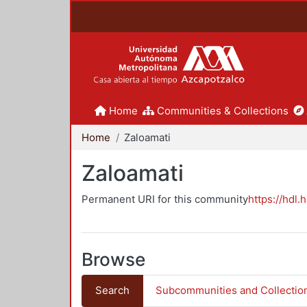
Home
Communities & Collections
Home
Zaloamati
Zaloamati
Permanent URI for this community
https://hdl.
Browse
Search
Subcommunities and Collectio