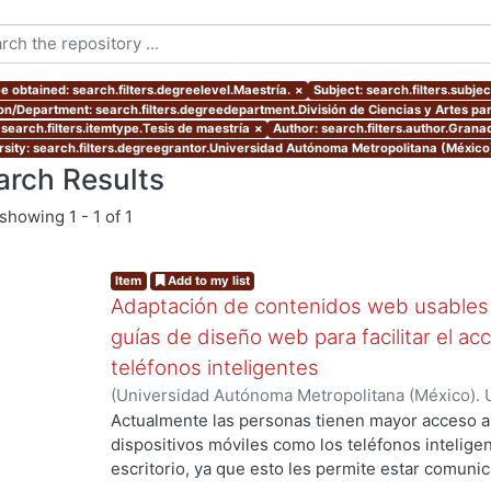
e obtained: search.filters.degreelevel.Maestría.
×
Subject: search.filters.subj
ion/Department: search.filters.degreedepartment.División de Ciencias y Artes par
 search.filters.itemtype.Tesis de maestría
×
Author: search.filters.author.Grana
rsity: search.filters.degreegrantor.Universidad Autónoma Metropolitana (México
arch Results
showing
1 - 1 of 1
Item
Add to my list
Adaptación de contenidos web usables 
guías de diseño web para facilitar el ac
teléfonos inteligentes
(
Universidad Autónoma Metropolitana (México). 
de Servicios de Información.
,
2012-07
)
Granados 
Actualmente las personas tienen mayor acceso 
dispositivos móviles como los teléfonos intelig
escritorio, ya que esto les permite estar comuni