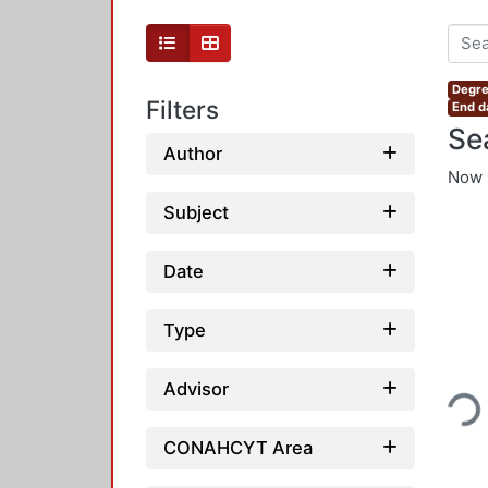
Degre
Filters
End d
Se
Author
Now 
Subject
Date
Type
Loading
Advisor
CONAHCYT Area