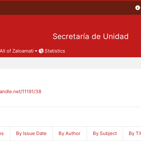
Secretaría de Unidad
All of Zaloamati
Statistics
handle.net/11191/38
ns
By Issue Date
By Author
By Subject
By Ti