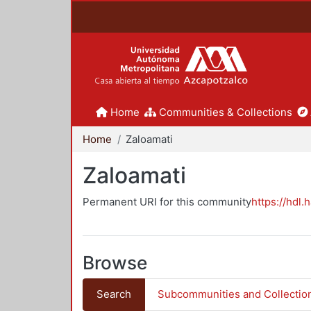
Home
Communities & Collections
Home
Zaloamati
Zaloamati
Permanent URI for this community
https://hdl.
Browse
Search
Subcommunities and Collectio