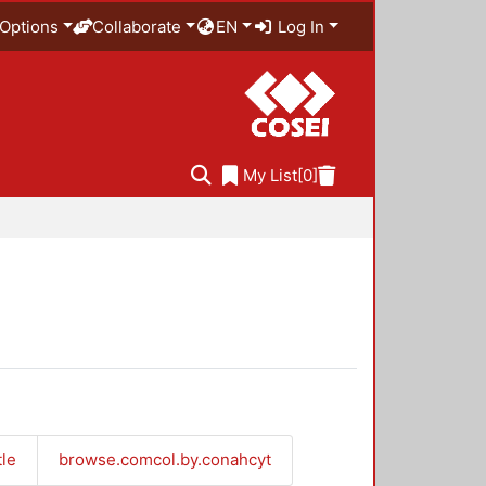
Options
Collaborate
EN
Log In
My List
[0]
tle
browse.comcol.by.conahcyt