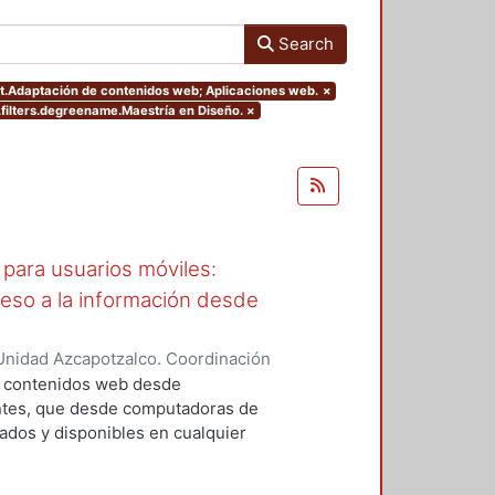
Search
ect.Adaptación de contenidos web; Aplicaciones web.
×
filters.degreename.Maestría en Diseño.
×
para usuarios móviles:
ceso a la información desde
Unidad Azcapotzalco. Coordinación
García, Araceli
a contenidos web desde
entes, que desde computadoras de
cados y disponibles en cualquier
an; sin embargo, cuando el usuario
 de usabilidad debido a que