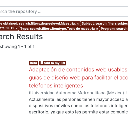
e obtained: search.filters.degreelevel.Maestría.
×
Subject: search.filters.subj
ate: 2012
×
Type: search.filters.itemtype.Tesis de maestría
×
Program: search.
arch Results
showing
1 - 1 of 1
Item
Add to my list
Adaptación de contenidos web usables 
guías de diseño web para facilitar el ac
teléfonos inteligentes
(
Universidad Autónoma Metropolitana (México). 
...
de Servicios de Información.
,
2012-07
)
Granados 
Actualmente las personas tienen mayor acceso 
dispositivos móviles como los teléfonos intelig
escritorio, ya que esto les permite estar comuni
momento y en cualquier situación que lo requier
navega en la web móvil, se enfrenta a problemas