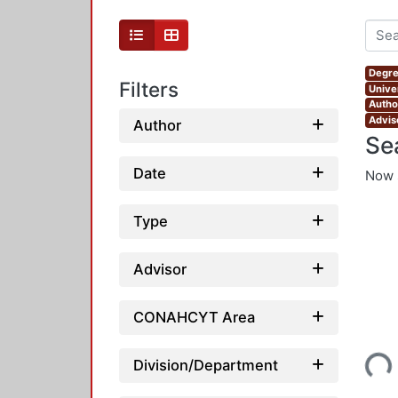
Degre
Filters
Unive
Autho
Advis
Author
Se
Date
Now 
Type
Advisor
CONAHCYT Area
Loading...
Division/Department