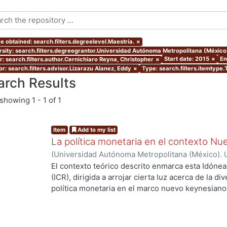
e obtained: search.filters.degreelevel.Maestría.
×
rsity: search.filters.degreegrantor.Universidad Autónoma Metropolitana (México
Start date: 2015
×
En
r: search.filters.author.Cernichiaro Reyna, Christopher
×
or: search.filters.advisor.Lizarazu Alanez, Eddy
×
Type: search.filters.itemtype.
arch Results
showing
1 - 1 of 1
Item
Add to my list
La política monetaria en el contexto N
(
Universidad Autónoma Metropolitana (México). 
de Servicios de Información.
,
2015-12-09
)
Cernic
El contexto teórico descrito enmarca esta Idón
(ICR), dirigida a arrojar cierta luz acerca de la 
política monetaria en el marco nuevo keynesiano
cuatro economías con sutiles diferencias entre s
través de la obtención de sus respectivos equilib
perturbaciones exógenas. Esta tarea es importa