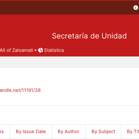
Secretaría de Unidad
All of Zaloamati
Statistics
handle.net/11191/38
ns
By Issue Date
By Author
By Subject
By Ti