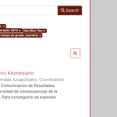
Search
).
×
d date: 2015
×
Has files: Yes
×
Trabajo de grado, maestría
×
uevo Keynesiano
Unidad Azcapotzalco. Coordinación
hiaro Reyna, Christopher
ea Comunicación de Resultados
diversidad de consecuencias de la
. Para conseguirlo se exponen
í, dicha exposición se hace a
rios y de sus reacciones a
nte porque cada contexto exhibe