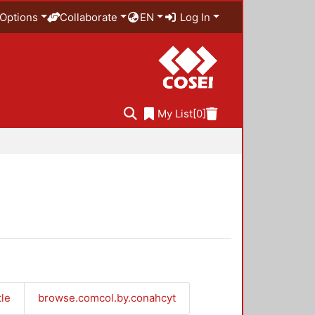
Options
Collaborate
EN
Log In
My List
[0]
tle
browse.comcol.by.conahcyt