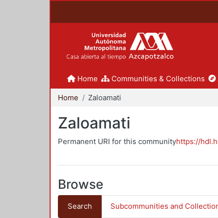
Home
Communities & Collections
Home
Zaloamati
Zaloamati
Permanent URI for this community
https://hdl.
Browse
Search
Subcommunities and Collectio