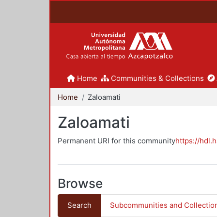
Home
Communities & Collections
Home
Zaloamati
Zaloamati
Permanent URI for this community
https://hdl.
Browse
Search
Subcommunities and Collectio