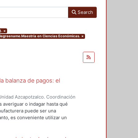
Search
).
×
.degreename.Maestría en Ciencias Económicas.
×
a balanza de pagos: el
Unidad Azcapotzalco. Coordinación
z, Carlos Alberto
es averiguar o indagar hasta qué
anufacturera puede ser una
anto, es conveniente utilizar un
amiento externo al crecimiento.
oría thirlwalliana del crecimiento
nza de pagos, en la cual se resalta