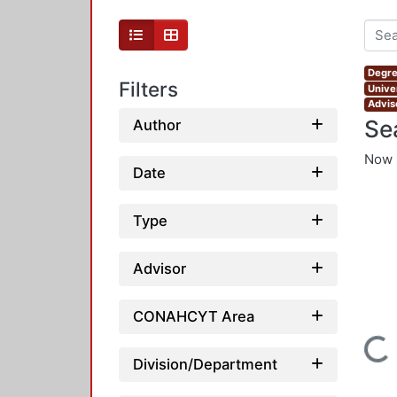
Degre
Filters
Unive
Advis
Se
Author
Now 
Date
Type
Advisor
CONAHCYT Area
Loadi
Division/Department