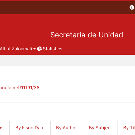
Secretaría de Unidad
All of Zaloamati
Statistics
handle.net/11191/38
ns
By Issue Date
By Author
By Subject
By Ti