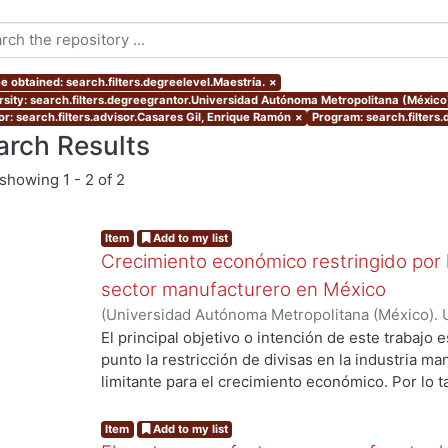
e obtained: search.filters.degreelevel.Maestría.
×
rsity: search.filters.degreegrantor.Universidad Autónoma Metropolitana (México
or: search.filters.advisor.Casares Gil, Enrique Ramón
×
Program: search.filters
arch Results
showing
1 - 2 of 2
Item
Add to my list
Crecimiento económico restringido por l
sector manufacturero en México
(
Universidad Autónoma Metropolitana (México). 
de Servicios de Información.
,
2016
)
Cisneros Orti
El principal objetivo o intención de este trabajo 
punto la restricción de divisas en la industria m
limitante para el crecimiento económico. Por lo t
ng...
enfoque teórico que tome en cuenta el estrangul
Para explicar dicha problemática se utilizará la te
Item
Add to my list
económico restringido por el equilibrio de la bala