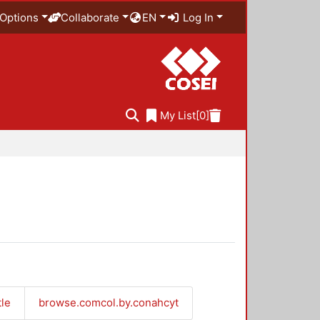
Options
Collaborate
EN
Log In
My List
[0]
tle
browse.comcol.by.conahcyt