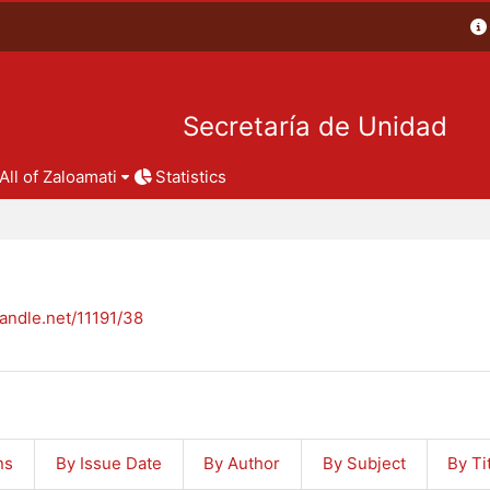
Secretaría de Unidad
All of Zaloamati
Statistics
handle.net/11191/38
ns
By Issue Date
By Author
By Subject
By Ti