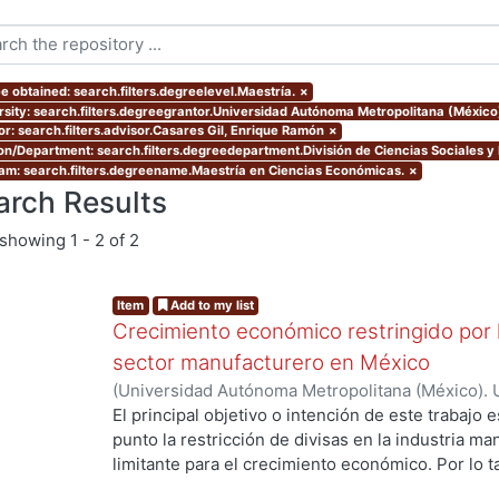
e obtained: search.filters.degreelevel.Maestría.
×
rsity: search.filters.degreegrantor.Universidad Autónoma Metropolitana (México
or: search.filters.advisor.Casares Gil, Enrique Ramón
×
ion/Department: search.filters.degreedepartment.División de Ciencias Sociales 
am: search.filters.degreename.Maestría en Ciencias Económicas.
×
arch Results
showing
1 - 2 of 2
Item
Add to my list
Crecimiento económico restringido por l
sector manufacturero en México
(
Universidad Autónoma Metropolitana (México). 
de Servicios de Información.
,
2016
)
Cisneros Orti
El principal objetivo o intención de este trabajo 
punto la restricción de divisas en la industria m
limitante para el crecimiento económico. Por lo t
enfoque teórico que tome en cuenta el estrangul