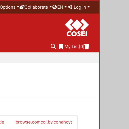
Options
Collaborate
EN
Log In
My List
[0]
tle
browse.comcol.by.conahcyt