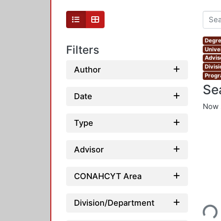
Degre
Filters
Unive
Advis
Divis
Author
Progr
Se
Date
Now 
Type
Advisor
CONAHCYT Area
Loading...
Division/Department