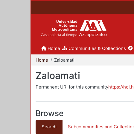
Home
Communities & Collections
Home
Zaloamati
Zaloamati
Permanent URI for this community
https://hdl.
Browse
Search
Subcommunities and Collectio