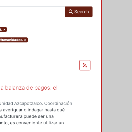
Search
).
×
y Humanidades.
×
a balanza de pagos: el
Unidad Azcapotzalco. Coordinación
z, Carlos Alberto
es averiguar o indagar hasta qué
anufacturera puede ser una
anto, es conveniente utilizar un
amiento externo al crecimiento.