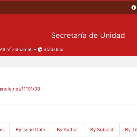
Secretaría de Unidad
All of Zaloamati
Statistics
handle.net/11191/38
ns
By Issue Date
By Author
By Subject
By Ti