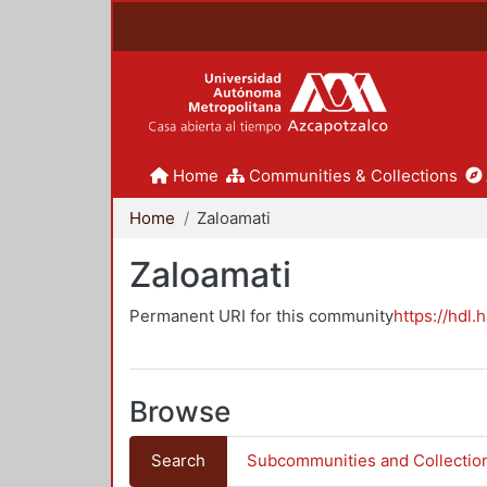
Home
Communities & Collections
Home
Zaloamati
Zaloamati
Permanent URI for this community
https://hdl.
Browse
Search
Subcommunities and Collectio