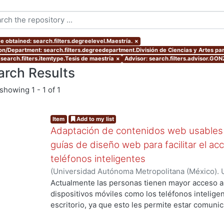
e obtained: search.filters.degreelevel.Maestría.
×
ion/Department: search.filters.degreedepartment.División de Ciencias y Artes par
 search.filters.itemtype.Tesis de maestría
×
Advisor: search.filters.advisor.G
arch Results
showing
1 - 1 of 1
Item
Add to my list
Adaptación de contenidos web usables 
guías de diseño web para facilitar el ac
teléfonos inteligentes
(
Universidad Autónoma Metropolitana (México). 
de Servicios de Información.
,
2012-07
)
Granados 
Actualmente las personas tienen mayor acceso 
dispositivos móviles como los teléfonos intelig
escritorio, ya que esto les permite estar comuni
momento y en cualquier situación que lo requier