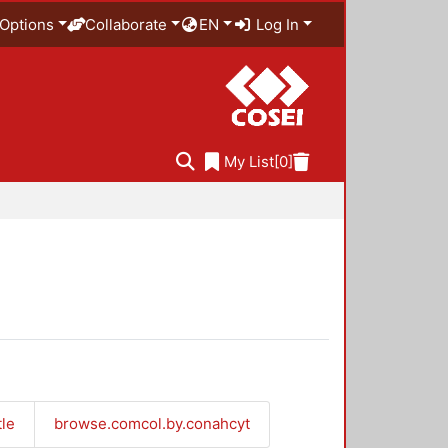
Options
Collaborate
EN
Log In
My List
[0]
tle
browse.comcol.by.conahcyt