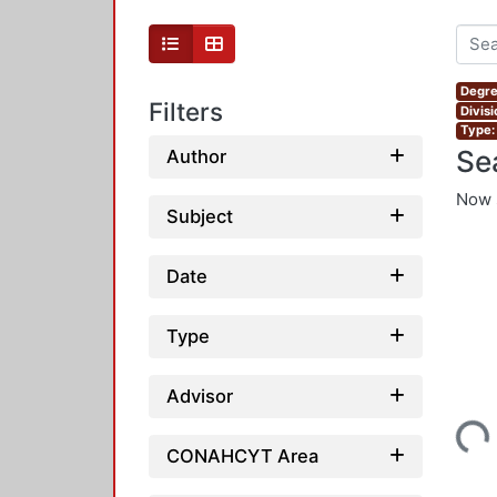
Degre
Filters
Divis
Type:
Se
Author
Now 
Subject
Date
Type
Advisor
Loading...
CONAHCYT Area