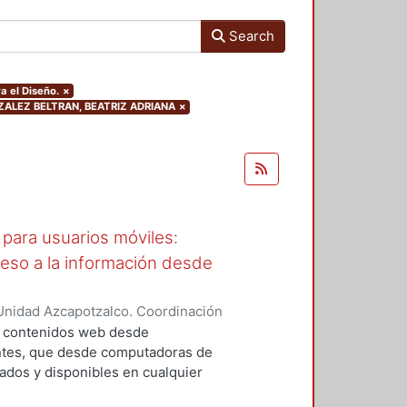
Search
a el Diseño.
×
ONZALEZ BELTRAN, BEATRIZ ADRIANA
×
para usuarios móviles:
ceso a la información desde
Unidad Azcapotzalco. Coordinación
García, Araceli
a contenidos web desde
entes, que desde computadoras de
cados y disponibles en cualquier
an; sin embargo, cuando el usuario