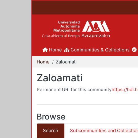
Home
Communities & Collections
Home
Zaloamati
Zaloamati
Permanent URI for this community
https://hdl.
Browse
Search
Subcommunities and Collectio