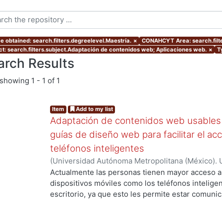
e obtained: search.filters.degreelevel.Maestría.
×
CONAHCYT Area: search.fil
ct: search.filters.subject.Adaptación de contenidos web; Aplicaciones web.
×
T
arch Results
showing
1 - 1 of 1
Item
Add to my list
Adaptación de contenidos web usables 
guías de diseño web para facilitar el ac
teléfonos inteligentes
(
Universidad Autónoma Metropolitana (México). 
de Servicios de Información.
,
2012-07
)
Granados 
Actualmente las personas tienen mayor acceso 
dispositivos móviles como los teléfonos intelig
ing...
escritorio, ya que esto les permite estar comuni
momento y en cualquier situación que lo requier
navega en la web móvil, se enfrenta a problemas