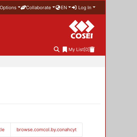
Options
Collaborate
EN
Log In
My List
[0]
tle
browse.comcol.by.conahcyt