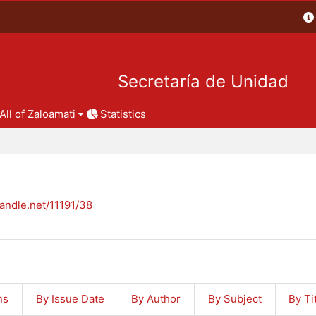
Secretaría de Unidad
All of Zaloamati
Statistics
handle.net/11191/38
ns
By Issue Date
By Author
By Subject
By Ti