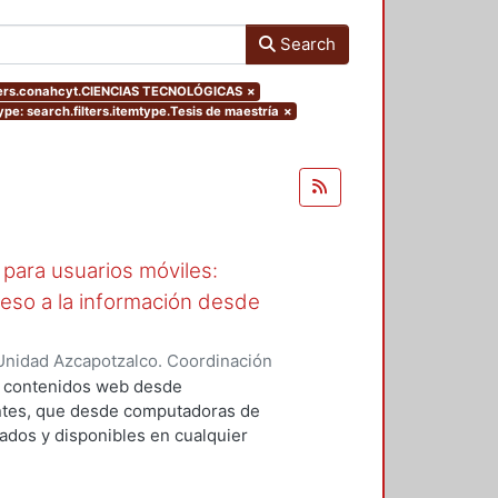
Search
ters.conahcyt.CIENCIAS TECNOLÓGICAS
×
ype: search.filters.itemtype.Tesis de maestría
×
para usuarios móviles:
ceso a la información desde
Unidad Azcapotzalco. Coordinación
García, Araceli
a contenidos web desde
entes, que desde computadoras de
cados y disponibles en cualquier
an; sin embargo, cuando el usuario
 de usabilidad debido a que