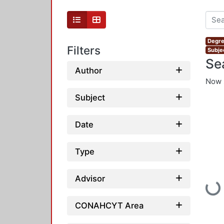
Degre
Filters
Subje
Se
Author
Now 
Subject
Date
Type
Advisor
Load
CONAHCYT Area