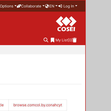
Options
Collaborate
EN
Log In
My List
[0]
tle
browse.comcol.by.conahcyt