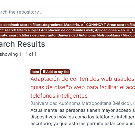
e obtained: search.filters.degreelevel.Maestría.
×
CONAHCYT Area: search.fil
ct: search.filters.subject.Adaptación de contenidos web; Aplicaciones web.
×
H
rsity: search.filters.degreegrantor.Universidad Autónoma Metropolitana (México
arch Results
showing
1 - 1 of 1
Item
Add to my list
Adaptación de contenidos web usables 
guías de diseño web para facilitar el ac
teléfonos inteligentes
(
Universidad Autónoma Metropolitana (México). 
de Servicios de Información.
,
2012-07
)
Granados 
Actualmente las personas tienen mayor acceso 
dispositivos móviles como los teléfonos intelig
escritorio, ya que esto les permite estar comuni
momento y en cualquier situación que lo requier