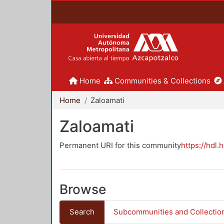
Home
Communities & Collections
Home
Zaloamati
Zaloamati
Permanent URI for this community
https://hdl.
Browse
Search
Subcommunities and Collectio