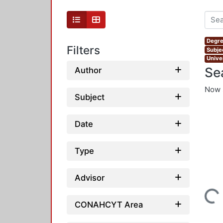
Degre
Filters
Subje
Unive
Se
Author
Now 
Subject
Date
Type
Advisor
Loading...
CONAHCYT Area