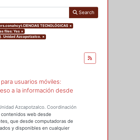
Search
ters.conahcyt.CIENCIAS TECNOLÓGICAS
×
as files: Yes
×
). Unidad Azcapotzalco.
×
para usuarios móviles:
ceso a la información desde
Unidad Azcapotzalco. Coordinación
García, Araceli
a contenidos web desde
entes, que desde computadoras de
cados y disponibles en cualquier
an; sin embargo, cuando el usuario