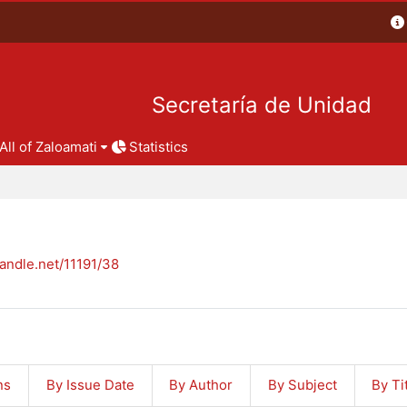
Secretaría de Unidad
All of Zaloamati
Statistics
handle.net/11191/38
ns
By Issue Date
By Author
By Subject
By Ti