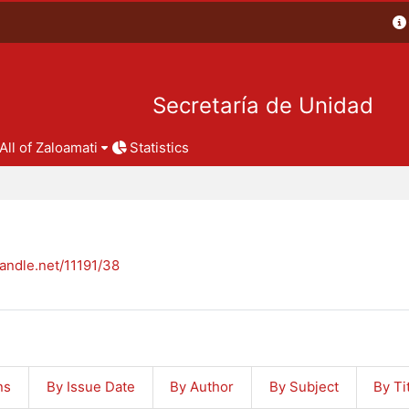
Secretaría de Unidad
All of Zaloamati
Statistics
handle.net/11191/38
ns
By Issue Date
By Author
By Subject
By Ti