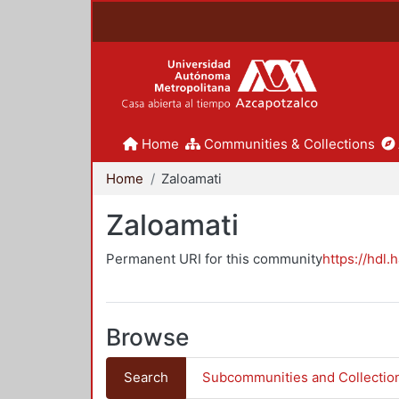
Home
Communities & Collections
Home
Zaloamati
Zaloamati
Permanent URI for this community
https://hdl.
Browse
Search
Subcommunities and Collectio