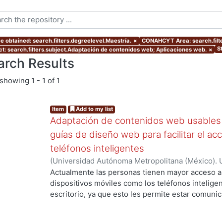
e obtained: search.filters.degreelevel.Maestría.
×
CONAHCYT Area: search.fil
S
ct: search.filters.subject.Adaptación de contenidos web; Aplicaciones web.
×
arch Results
showing
1 - 1 of 1
Item
Add to my list
Adaptación de contenidos web usables 
guías de diseño web para facilitar el ac
teléfonos inteligentes
(
Universidad Autónoma Metropolitana (México). 
de Servicios de Información.
,
2012-07
)
Granados 
Actualmente las personas tienen mayor acceso 
dispositivos móviles como los teléfonos intelig
escritorio, ya que esto les permite estar comuni
momento y en cualquier situación que lo requier
navega en la web móvil, se enfrenta a problemas