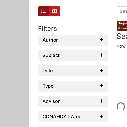
Degre
Filters
Subje
Se
Author
Now 
Subject
Date
Type
Loading...
Advisor
CONAHCYT Area