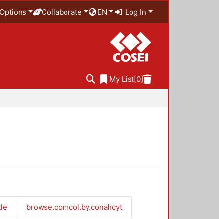
Options
Collaborate
EN
Log In
My List
[0]
tle
browse.comcol.by.conahcyt