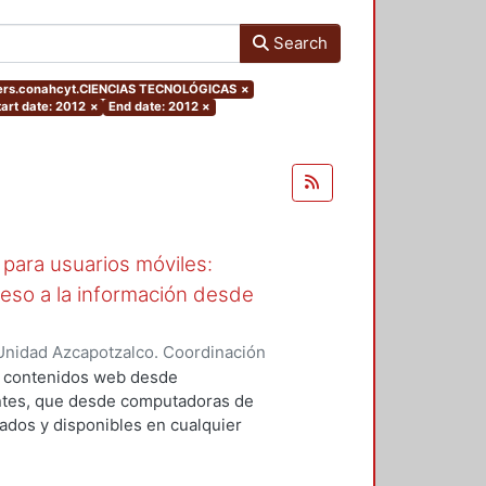
Search
ters.conahcyt.CIENCIAS TECNOLÓGICAS
×
tart date: 2012
×
End date: 2012
×
para usuarios móviles:
ceso a la información desde
Unidad Azcapotzalco. Coordinación
García, Araceli
a contenidos web desde
entes, que desde computadoras de
cados y disponibles en cualquier
an; sin embargo, cuando el usuario
 de usabilidad debido a que