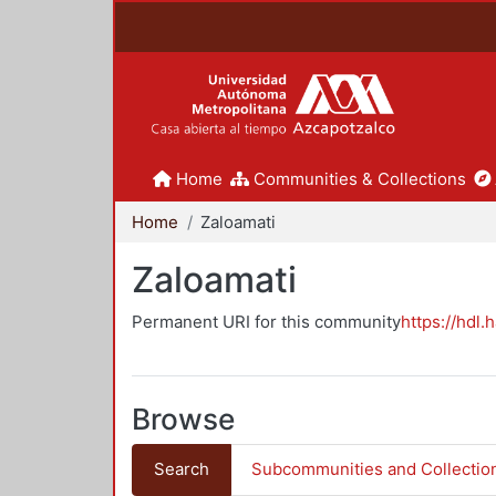
Home
Communities & Collections
Home
Zaloamati
Zaloamati
Permanent URI for this community
https://hdl.
Browse
Search
Subcommunities and Collectio