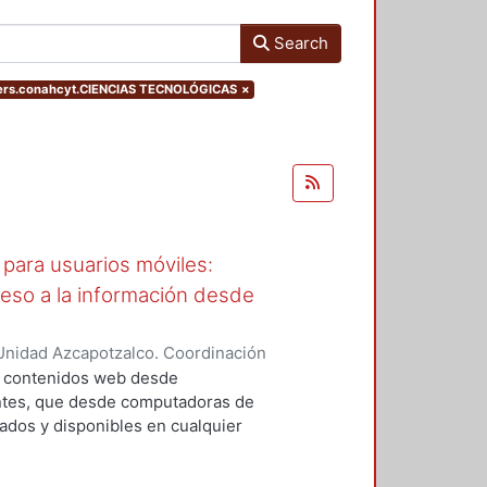
Search
ters.conahcyt.CIENCIAS TECNOLÓGICAS
×
para usuarios móviles:
ceso a la información desde
Unidad Azcapotzalco. Coordinación
García, Araceli
a contenidos web desde
entes, que desde computadoras de
cados y disponibles en cualquier
an; sin embargo, cuando el usuario
 de usabilidad debido a que