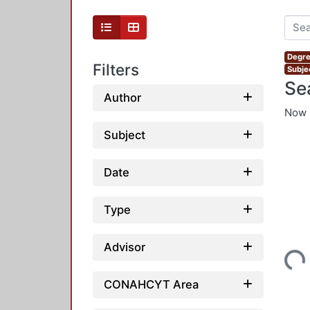
Degre
Filters
Subje
Se
Author
Now 
Subject
Date
Type
Loading...
Advisor
CONAHCYT Area