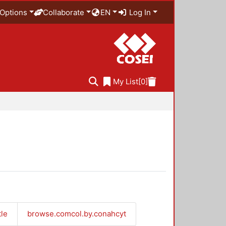
Options
Collaborate
EN
Log In
My List
[0]
tle
browse.comcol.by.conahcyt