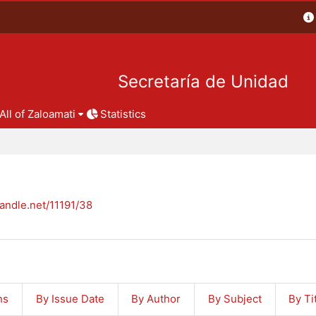
Secretaría de Unidad
All of Zaloamati
Statistics
handle.net/11191/38
ns
By Issue Date
By Author
By Subject
By Ti