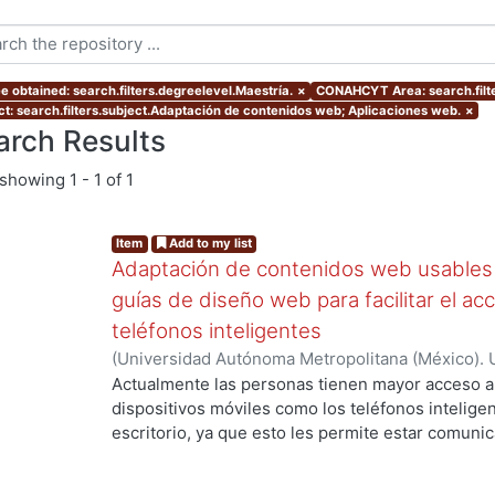
e obtained: search.filters.degreelevel.Maestría.
×
CONAHCYT Area: search.fil
ct: search.filters.subject.Adaptación de contenidos web; Aplicaciones web.
×
arch Results
showing
1 - 1 of 1
Item
Add to my list
Adaptación de contenidos web usables 
guías de diseño web para facilitar el ac
teléfonos inteligentes
(
Universidad Autónoma Metropolitana (México). 
de Servicios de Información.
,
2012-07
)
Granados 
Actualmente las personas tienen mayor acceso 
dispositivos móviles como los teléfonos intelig
escritorio, ya que esto les permite estar comuni
momento y en cualquier situación que lo requier
navega en la web móvil, se enfrenta a problemas