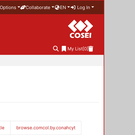
Options
Collaborate
EN
Log In
My List
[0]
tle
browse.comcol.by.conahcyt