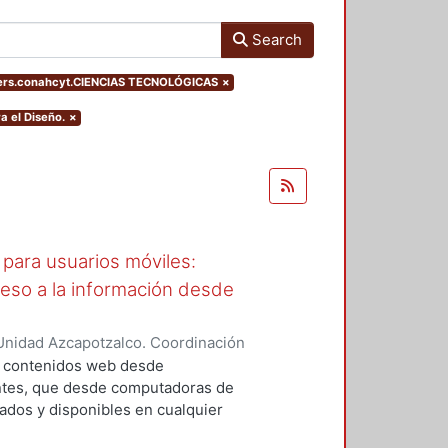
Search
ters.conahcyt.CIENCIAS TECNOLÓGICAS
×
a el Diseño.
×
para usuarios móviles:
ceso a la información desde
Unidad Azcapotzalco. Coordinación
García, Araceli
a contenidos web desde
entes, que desde computadoras de
cados y disponibles en cualquier
an; sin embargo, cuando el usuario