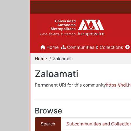
Home
Communities & Collections
Home
Zaloamati
Zaloamati
Permanent URI for this community
https://hdl.
Browse
Search
Subcommunities and Collectio