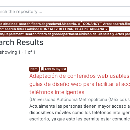
e obtained: search.filters.degreelevel.Maestría.
×
CONAHCYT Area: search.fil
or: search.filters.advisor.GONZALEZ BELTRAN, BEATRIZ ADRIANA
×
ion/Department: search.filters.degreedepartment.División de Ciencias y Artes par
arch Results
showing
1 - 1 of 1
Item
Add to my list
Adaptación de contenidos web usables 
guías de diseño web para facilitar el ac
teléfonos inteligentes
(
Universidad Autónoma Metropolitana (México). 
de Servicios de Información.
,
2012-07
)
Granados 
Actualmente las personas tienen mayor acceso 
dispositivos móviles como los teléfonos intelig
escritorio, ya que esto les permite estar comuni
momento y en cualquier situación que lo requier