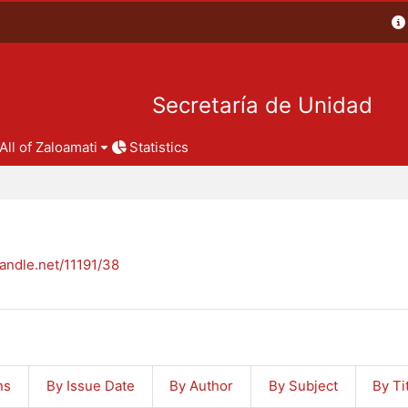
Secretaría de Unidad
All of Zaloamati
Statistics
handle.net/11191/38
ns
By Issue Date
By Author
By Subject
By Ti