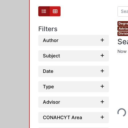
Degre
Filters
Advis
Divis
Se
Author
Now 
Subject
Date
Type
Loading...
Advisor
CONAHCYT Area