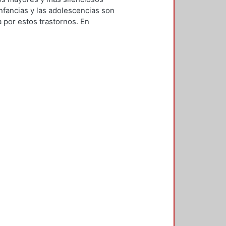
nfancias y las adolescencias son
 por estos trastornos. En
emática apremiante de considerar,
mental generar herramientas y
entes identificar y regular sus
ficar las emociones es algo de
éutico, sino en la vida diaria del
y expresar emociones contribuye a
yuda a aprender a enfrentar los
a; por lo tanto, lo anterior se
sino también en la edad adulta.
mite incrementar la percepción de
 esto refuerza su habilidad para
s, lo que mejora su forma de
iferentes beneficios que se
tificar y expresar sus emociones.
res si se realizan a través de
s una acción nata y cotidiana en
co y la imaginación son actividades
es (Schaefer, 2012). De igual