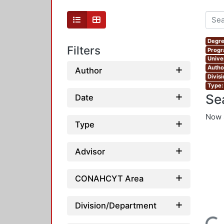
Degre
Filters
Progr
Unive
Autho
Author
Divis
Type:
Se
Date
Now 
Type
Advisor
CONAHCYT Area
Division/Department