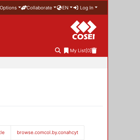
Options
Collaborate
EN
Log In
My List
[0]
tle
browse.comcol.by.conahcyt