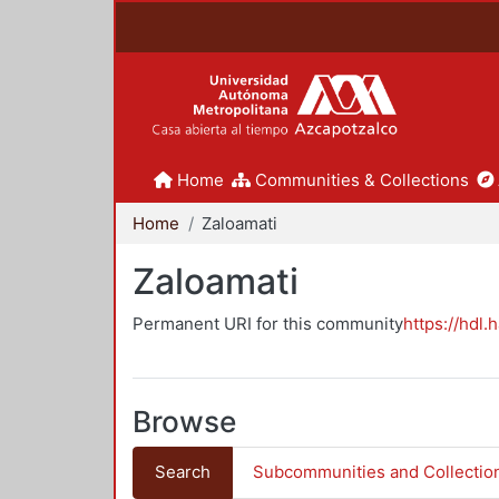
Home
Communities & Collections
Home
Zaloamati
Zaloamati
Permanent URI for this community
https://hdl.
Browse
Search
Subcommunities and Collectio