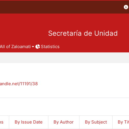
Secretaría de Unidad
All of Zaloamati
Statistics
handle.net/11191/38
ns
By Issue Date
By Author
By Subject
By Ti