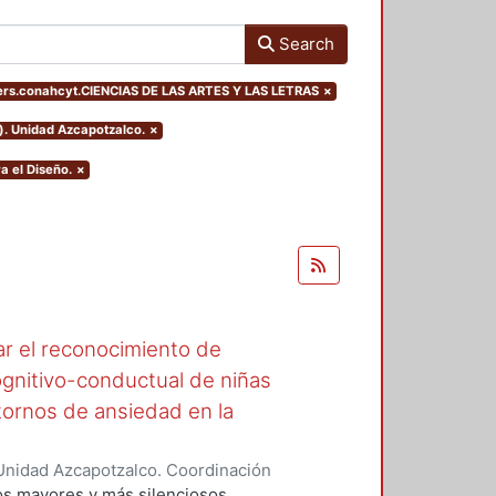
Search
ers.conahcyt.CIENCIAS DE LAS ARTES Y LAS LETRAS
×
). Unidad Azcapotzalco.
×
a el Diseño.
×
r el reconocimiento de
gnitivo-conductual de niñas
tornos de ansiedad en la
Unidad Azcapotzalco. Coordinación
avedra, Alma Karla
los mayores y más silenciosos