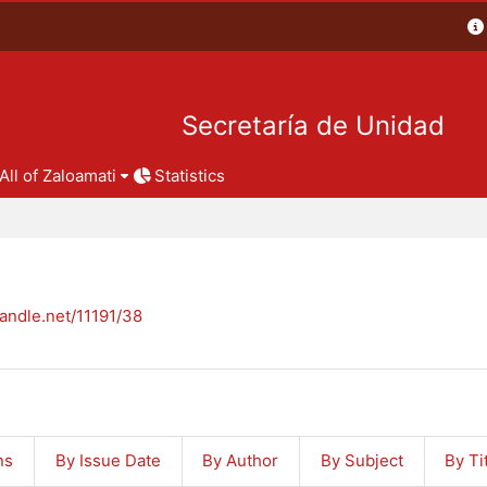
Secretaría de Unidad
All of Zaloamati
Statistics
handle.net/11191/38
ns
By Issue Date
By Author
By Subject
By Ti