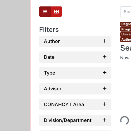
Degre
Filters
Progr
Unive
Autho
Author
Se
Date
Now 
Type
Advisor
CONAHCYT Area
Loading...
Division/Department