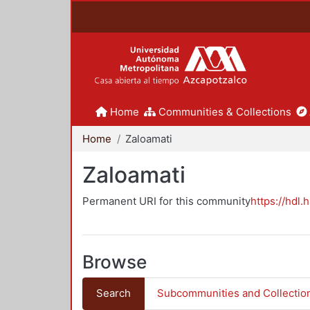
Home
Communities & Collections
Home
Zaloamati
Zaloamati
Permanent URI for this community
https://hdl.
Browse
Search
Subcommunities and Collectio