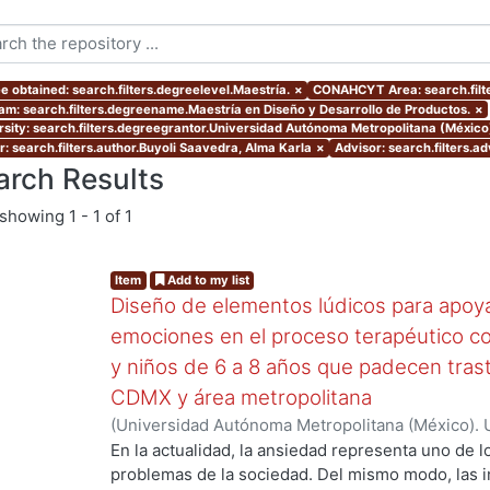
e obtained: search.filters.degreelevel.Maestría.
×
CONAHCYT Area: search.filt
am: search.filters.degreename.Maestría en Diseño y Desarrollo de Productos.
×
rsity: search.filters.degreegrantor.Universidad Autónoma Metropolitana (México
r: search.filters.author.Buyoli Saavedra, Alma Karla
×
Advisor: search.filters.ad
arch Results
showing
1 - 1 of 1
Item
Add to my list
Diseño de elementos lúdicos para apoya
emociones en el proceso terapéutico co
y niños de 6 a 8 años que padecen tras
CDMX y área metropolitana
(
Universidad Autónoma Metropolitana (México). 
de Servicios de Información.
,
2024-02
)
Buyoli Sa
En la actualidad, la ansiedad representa uno de 
problemas de la sociedad. Del mismo modo, las i