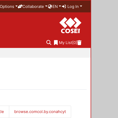
Options
Collaborate
EN
Log In
My List
[0]
tle
browse.comcol.by.conahcyt