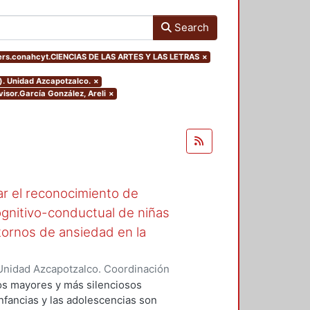
Search
ers.conahcyt.CIENCIAS DE LAS ARTES Y LAS LETRAS
×
). Unidad Azcapotzalco.
×
visor.García González, Areli
×
r el reconocimiento de
gnitivo-conductual de niñas
tornos de ansiedad en la
Unidad Azcapotzalco. Coordinación
avedra, Alma Karla
los mayores y más silenciosos
nfancias y las adolescencias son