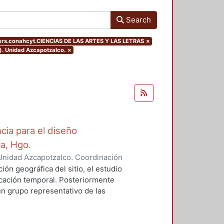
Search
ers.conahcyt.CIENCIAS DE LAS ARTES Y LAS LETRAS
×
). Unidad Azcapotzalco.
×
cia para el diseño
la, Hgo.
Unidad Azcapotzalco. Coordinación
z Campos, Rosalía
ión geográfica del sitio, el estudio
bicación temporal. Posteriormente
un grupo representativo de las
identifican los rasgos formales,
aptación al medio natural.