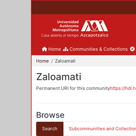
Home
Communities & Collections
Home
Zaloamati
Zaloamati
Permanent URI for this community
https://hdl.
Browse
Search
Subcommunities and Collectio