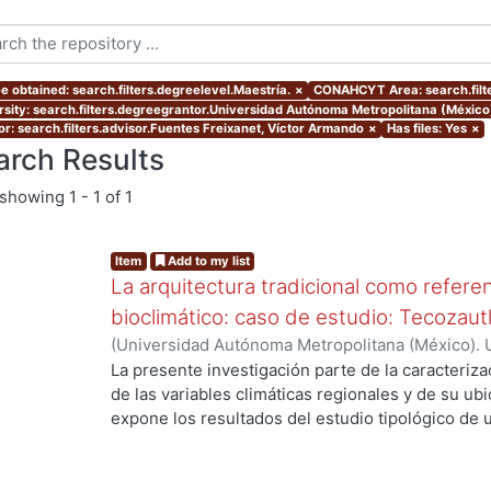
e obtained: search.filters.degreelevel.Maestría.
×
CONAHCYT Area: search.filt
rsity: search.filters.degreegrantor.Universidad Autónoma Metropolitana (México
or: search.filters.advisor.Fuentes Freixanet, Víctor Armando
×
Has files: Yes
×
arch Results
showing
1 - 1 of 1
Item
Add to my list
La arquitectura tradicional como referen
bioclimático: caso de estudio: Tecozaut
(
Universidad Autónoma Metropolitana (México). 
de Servicios de Información.
,
2003-10
)
Manríque
La presente investigación parte de la caracterizac
g...
de las variables climáticas regionales y de su u
expone los resultados del estudio tipológico de 
viviendas tradicionales del poblado, en donde se 
funcionales y materiales que han permitido su ad