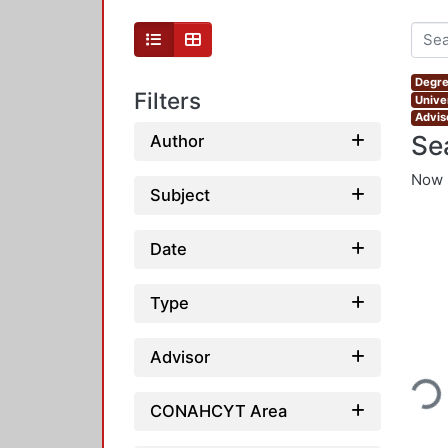
Degre
Filters
Unive
Advis
Se
Author
Now 
Subject
Date
Type
Loadin
Advisor
CONAHCYT Area