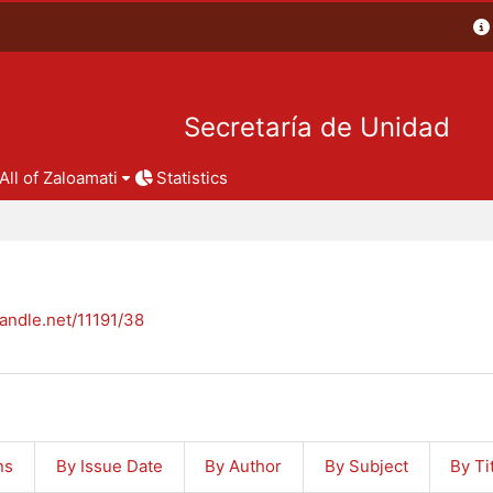
Secretaría de Unidad
All of Zaloamati
Statistics
handle.net/11191/38
ns
By Issue Date
By Author
By Subject
By Ti