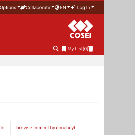
Options
Collaborate
EN
Log In
My List
[0]
tle
browse.comcol.by.conahcyt