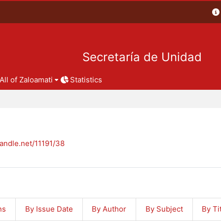
Secretaría de Unidad
All of Zaloamati
Statistics
handle.net/11191/38
ns
By Issue Date
By Author
By Subject
By Ti