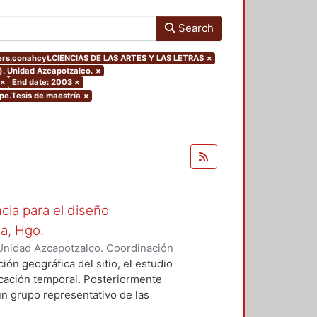
Search
ers.conahcyt.CIENCIAS DE LAS ARTES Y LAS LETRAS
×
). Unidad Azcapotzalco.
×
×
End date: 2003
×
ype.Tesis de maestría
×
cia para el diseño
la, Hgo.
Unidad Azcapotzalco. Coordinación
z Campos, Rosalía
ión geográfica del sitio, el estudio
bicación temporal. Posteriormente
un grupo representativo de las
identifican los rasgos formales,