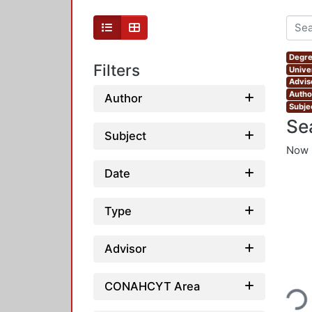
Degre
Filters
Unive
Advis
Autho
Author
Subjec
Se
Subject
Now 
Date
Type
Advisor
Loading
CONAHCYT Area