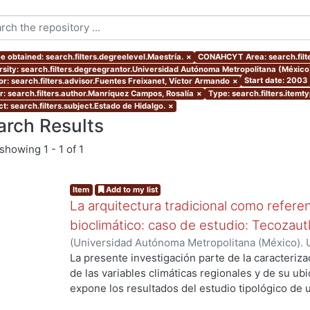
e obtained: search.filters.degreelevel.Maestría.
×
CONAHCYT Area: search.filt
rsity: search.filters.degreegrantor.Universidad Autónoma Metropolitana (México
Start date: 2003
or: search.filters.advisor.Fuentes Freixanet, Víctor Armando
×
r: search.filters.author.Manríquez Campos, Rosalía
×
Type: search.filters.itemt
t: search.filters.subject.Estado de Hidalgo.
×
arch Results
showing
1 - 1 of 1
Item
Add to my list
La arquitectura tradicional como referen
bioclimático: caso de estudio: Tecozaut
(
Universidad Autónoma Metropolitana (México). 
de Servicios de Información.
,
2003-10
)
Manríque
La presente investigación parte de la caracterizac
...
de las variables climáticas regionales y de su u
expone los resultados del estudio tipológico de 
viviendas tradicionales del poblado, en donde se 