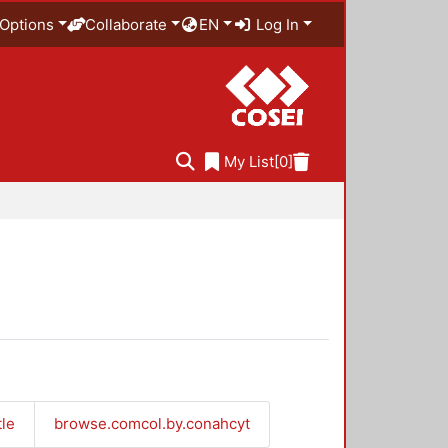
Options
Collaborate
EN
Log In
My List
[0]
tle
browse.comcol.by.conahcyt