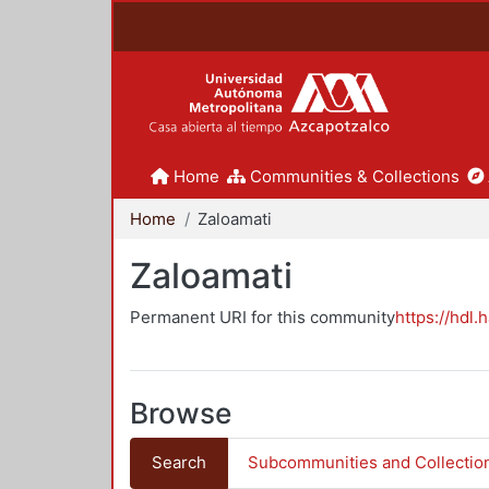
Home
Communities & Collections
Home
Zaloamati
Zaloamati
Permanent URI for this community
https://hdl.
Browse
Search
Subcommunities and Collectio