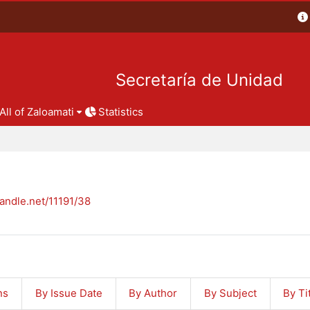
Secretaría de Unidad
All of Zaloamati
Statistics
handle.net/11191/38
ns
By Issue Date
By Author
By Subject
By Ti