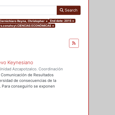
Search
End date: 2015
×
r.Cernichiaro Reyna, Christopher
×
ers.conahcyt.CIENCIAS ECONÓMICAS
×
uevo Keynesiano
Unidad Azcapotzalco. Coordinación
hiaro Reyna, Christopher
ea Comunicación de Resultados
diversidad de consecuencias de la
. Para conseguirlo se exponen
í, dicha exposición se hace a
rios y de sus reacciones a
nte porque cada contexto exhibe
es sostenidas de la producción y de