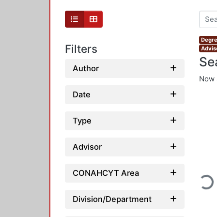
Degre
Filters
Advis
Se
Author
Now 
Date
Type
Advisor
Loadi
CONAHCYT Area
Division/Department