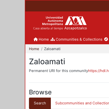
Home
Communities & Collections
Home
Zaloamati
Zaloamati
Permanent URI for this community
https://hdl.
Browse
Search
Subcommunities and Collectio