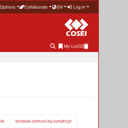
Options
Collaborate
EN
Log In
My List
[0]
tle
browse.comcol.by.conahcyt