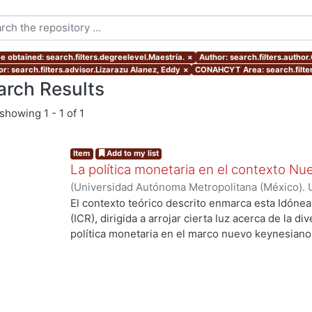
e obtained: search.filters.degreelevel.Maestría.
×
Author: search.filters.autho
or: search.filters.advisor.Lizarazu Alanez, Eddy
×
CONAHCYT Area: search.filt
arch Results
showing
1 - 1 of 1
Item
Add to my list
La política monetaria en el contexto N
(
Universidad Autónoma Metropolitana (México). 
de Servicios de Información.
,
2015-12-09
)
Cernic
El contexto teórico descrito enmarca esta Idón
(ICR), dirigida a arrojar cierta luz acerca de la 
política monetaria en el marco nuevo keynesiano
ng...
cuatro economías con sutiles diferencias entre s
través de la obtención de sus respectivos equilib
perturbaciones exógenas. Esta tarea es importa
experiencias distintas, reflejadas en desviacion
la inflación de sus valores de equilibrio.