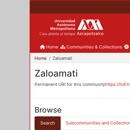
Home
Communities & Collections
Home
Zaloamati
Zaloamati
Permanent URI for this community
https://hdl.
Browse
Search
Subcommunities and Collectio