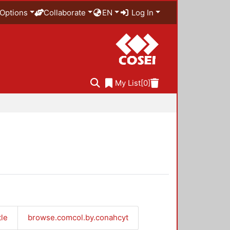
Options
Collaborate
EN
Log In
My List
[0]
tle
browse.comcol.by.conahcyt