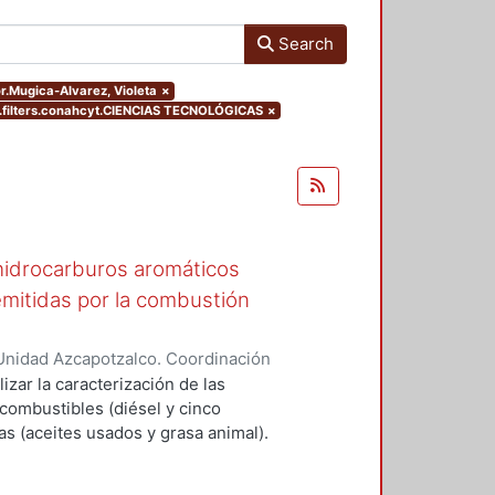
Search
or.Mugica-Alvarez, Violeta
×
filters.conahcyt.CIENCIAS TECNOLÓGICAS
×
hidrocarburos aromáticos
 emitidas por la combustión
Unidad Azcapotzalco. Coordinación
el Angel, Samantha Suhail
lizar la caracterización de las
combustibles (diésel y cinco
as (aceites usados y grasa animal).
al 5% (B5), 10% (B10) y 20% (B20)
nte, también se analizó B100 (100%