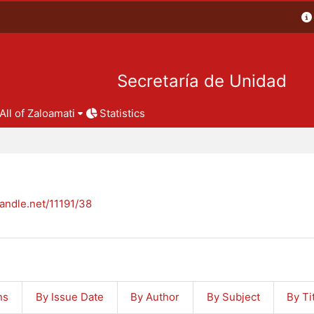
Secretaría de Unidad
All of Zaloamati
Statistics
handle.net/11191/38
ns
By Issue Date
By Author
By Subject
By Ti