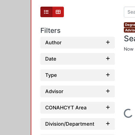
Degre
Filters
Advis
Se
Author
Now 
Date
Type
Advisor
CONAHCYT Area
Loading...
Division/Department