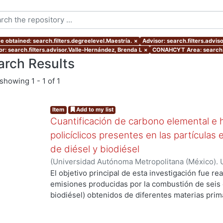
e obtained: search.filters.degreelevel.Maestría.
×
Advisor: search.filters.advis
or: search.filters.advisor.Valle-Hernández, Brenda L
×
CONAHCYT Area: search.
arch Results
showing
1 - 1 of 1
Item
Add to my list
Cuantificación de carbono elemental e 
policíclicos presentes en las partículas
de diésel y biodiésel
(
Universidad Autónoma Metropolitana (México). 
de Servicios de Información.
,
2019-06
)
Arteaga D
El objetivo principal de esta investigación fue rea
emisiones producidas por la combustión de seis 
biodiésel) obtenidos de diferentes materias prim
Las mezclas de diésel y biodiésel se prepararon 
de biodiésel con respecto al diésel. Adicionalme