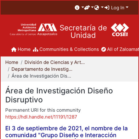
Log In
Secretaría de
Unidad
Home
Communities & Collections
All of Zaloamat
Home
División de Ciencias y Artes para el Diseño
Departamento de Investigación y Conocimiento para el Diseño
Área de Investigación Diseño Disruptivo
Área de Investigación Diseño
Disruptivo
Permanent URI for this community
https://hdl.handle.net/11191/1287
El 3 de septiembre de 2021, el nombre de la
comunidad "Grupo Diseño e Interacción