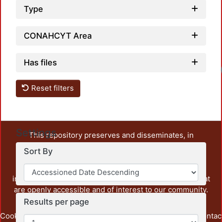
Type
CONAHCYT Area
Has files
Reset filters
Settings
This repository preserves and disseminates, in
unrestricted open access, the teaching and research
Sort By
output of UAM Azcapotzalco. It also includes some
administrative and graphic documents from the
institution, as well as content from other institutions that
are openly accessible and of interest to our community.
Results per page
Cookie
Privacy
End User
Send
footer.link.contac