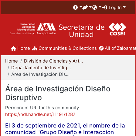
Log In
Secretaría de
Unidad
Home
Communities & Collections
All of Zaloamat
Home
División de Ciencias y Artes para el Diseño
Departamento de Investigación y Conocimiento para el Diseño
Área de Investigación Diseño Disruptivo
Área de Investigación Diseño
Disruptivo
Permanent URI for this community
https://hdl.handle.net/11191/1287
El 3 de septiembre de 2021, el nombre de la
comunidad "Grupo Diseño e Interacción