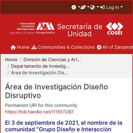
Log In
Secretaría de
Unidad
Home
Communities & Collections
All of Zaloamat
Home
División de Ciencias y Artes para el Diseño
Departamento de Investigación y Conocimiento para el Diseño
Área de Investigación Diseño Disruptivo
Área de Investigación Diseño
Disruptivo
Permanent URI for this community
https://hdl.handle.net/11191/1287
El 3 de septiembre de 2021, el nombre de la
comunidad "Grupo Diseño e Interacción