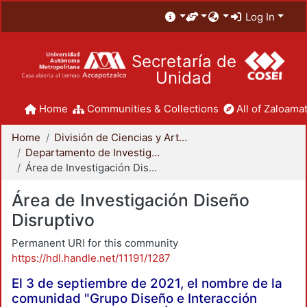
Log In
Secretaría de
Unidad
Home
Communities & Collections
All of Zaloamat
Home
División de Ciencias y Artes para el Diseño
Departamento de Investigación y Conocimiento para el Diseño
Área de Investigación Diseño Disruptivo
Área de Investigación Diseño
Disruptivo
Permanent URI for this community
https://hdl.handle.net/11191/1287
El 3 de septiembre de 2021, el nombre de la
comunidad "Grupo Diseño e Interacción