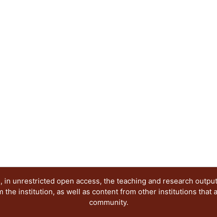
estudiante, es más, toda persona, debe manejar e
escrita; pero también las especificidades discipl
requieren en cuanto a esta temática para que, al
profesional sea integral y les permita desenvolv
manera exitosa. La fundamentación teórica que a
sustento para aterrizar de manera puntual las tem
requieren de una sólida fundamentación metodoló
este punto es necesario analizar las circunstanci
que lo que se plantee como solución se ajuste a l
sea viable. La propuesta de intervención educati
aproximaciones que abordan la problemática de 
término, el aprovechamiento de las materias ex
Unidades de Enseñanza Aprendizaje (UEA); en se
estrategias transversales a lo largo de las licenci
una UEA específica. Finalmente, se proponen div
proyecto."
 in unrestricted open access, the teaching and research outpu
he institution, as well as content from other institutions that 
community.