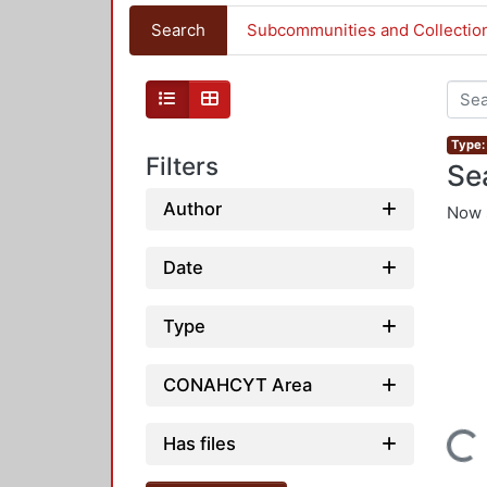
Search
Subcommunities and Collectio
Type:
Filters
Se
Author
Now 
Date
Type
CONAHCYT Area
Loading...
Has files