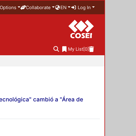
Options
Collaborate
EN
Log In
My List
[0]
Tecnológica" cambió a "Área de