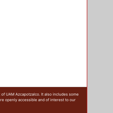
n cuanto a la expresión oral y
inares que estas carreras
 egresar los alumnos, su formación
erse en un ámbito laboral de
 continuación se presenta sirve de
áticas a desarrollar, que a su vez
gica para el diseño didáctico. En
as del contexto para garantizar
as mismas y por tanto, de inicio
va se concreta mediante varias
manera sistémica. En primer
istentes, en la UAM denominadas
gundo, el planteamiento de
aturas; y en tercero, el diseño de
ersos instrumentos para evaluar el
t of UAM Azcapotzalco. It also includes some
are openly accessible and of interest to our