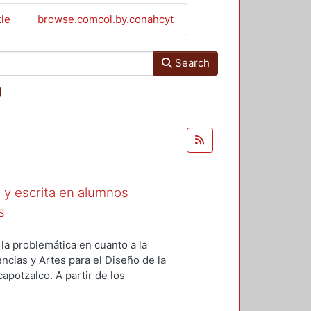
tle
browse.comcol.by.conahcyt
Search
l y escrita en alumnos
s
la problemática en cuanto a la
encias y Artes para el Diseño de la
potzalco. A partir de los
 atacar las debilidades detectadas,
dades básicas, aquellas que todo