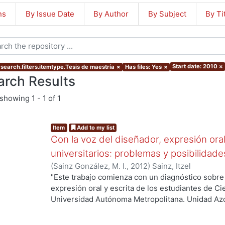
ns
By Issue Date
By Author
By Subject
By Ti
Start date: 2010
×
 search.filters.itemtype.Tesis de maestría
×
Has files: Yes
×
arch Results
showing
1 - 1 of 1
Item
Add to my list
Con la voz del diseñador, expresión ora
universitarios: problemas y posibilidade
(
Sainz González, M. I.
,
2012
)
Sainz, Itzel
"Este trabajo comienza con un diagnóstico sobre 
expresión oral y escrita de los estudiantes de Ci
Universidad Autónoma Metropolitana. Unidad Azca
resultados del mismo se justifica la necesidad de
mismas que abarcan tanto conocimientos y habili