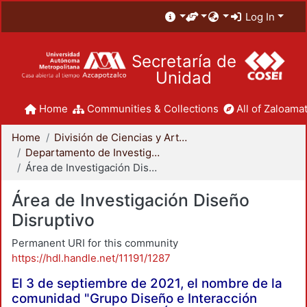
Log In
Secretaría de
Unidad
Home
Communities & Collections
All of Zaloamat
Home
División de Ciencias y Artes para el Diseño
Departamento de Investigación y Conocimiento para el Diseño
Área de Investigación Diseño Disruptivo
Área de Investigación Diseño
Disruptivo
Permanent URI for this community
https://hdl.handle.net/11191/1287
El 3 de septiembre de 2021, el nombre de la
comunidad "Grupo Diseño e Interacción