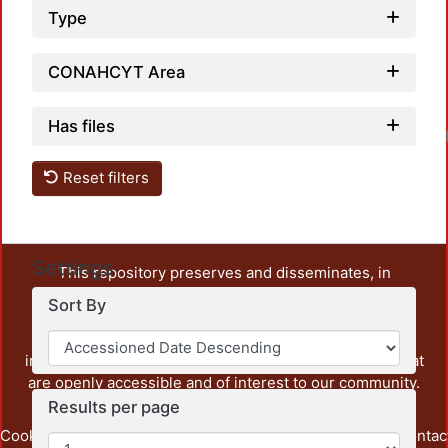
Type
CONAHCYT Area
Has files
Reset filters
Settings
This repository preserves and disseminates, in
unrestricted open access, the teaching and research
Sort By
output of UAM Azcapotzalco. It also includes some
administrative and graphic documents from the
institution, as well as content from other institutions that
are openly accessible and of interest to our community.
Results per page
Cookie
Privacy
End User
Send
footer.link.contac