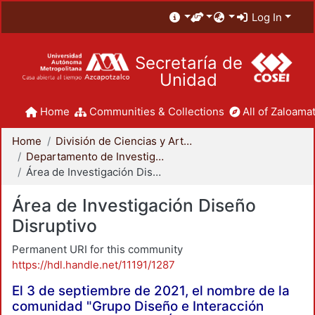
Log In
Secretaría de
Unidad
Home
Communities & Collections
All of Zaloamat
Home
División de Ciencias y Artes para el Diseño
Departamento de Investigación y Conocimiento para el Diseño
Área de Investigación Diseño Disruptivo
Área de Investigación Diseño
Disruptivo
Permanent URI for this community
https://hdl.handle.net/11191/1287
El 3 de septiembre de 2021, el nombre de la
comunidad "Grupo Diseño e Interacción