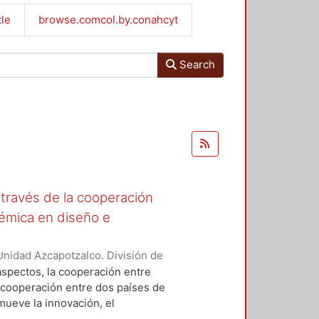
tle
browse.comcol.by.conahcyt
Search
a través de la cooperación
démica en diseño e
nidad Azcapotzalco. División de
rruzca-Navarro, Marco Vinicio
;
 aspectos, la cooperación entre
e cooperación entre dos países de
mueve la innovación, el
ional entre los organismos