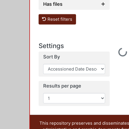
Has files
Reset filters
Settings
Loading...
Sort By
Results per page
This repository preserves and disseminates,