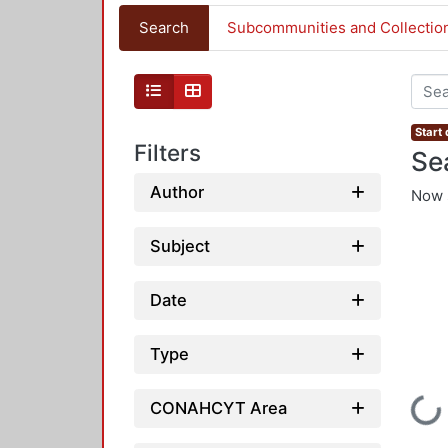
Search
Subcommunities and Collectio
Start
Filters
Se
Author
Now 
Subject
Date
Type
Loading...
CONAHCYT Area