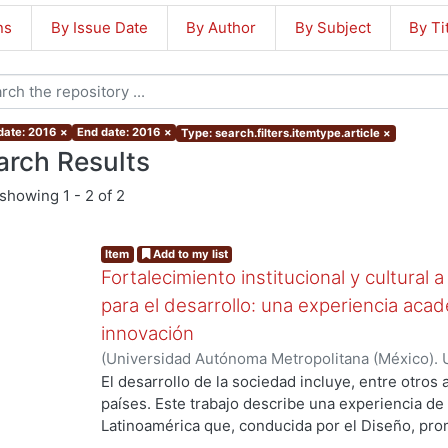
ns
By Issue Date
By Author
By Subject
By Ti
 date: 2016
×
End date: 2016
×
Type: search.filters.itemtype.article
×
arch Results
showing
1 - 2 of 2
Item
Add to my list
Fortalecimiento institucional y cultural 
para el desarrollo: una experiencia aca
innovación
(
Universidad Autónoma Metropolitana (México). U
Ciencias y Artes para el Diseño.
,
2016-03-01
)
Fe
El desarrollo de la sociedad incluye, entre otros
Martínez Motta, Alejandra
países. Este trabajo describe una experiencia d
Latinoamérica que, conducida por el Diseño, pro
intercambio cultural y el fortalecimiento instituc