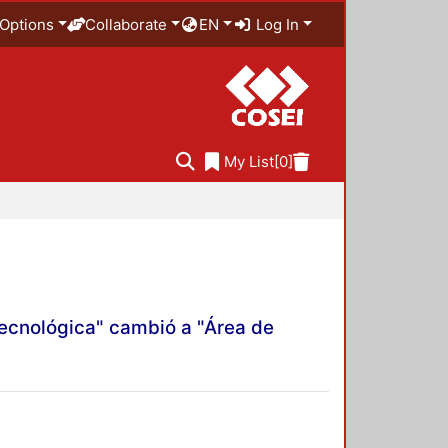
Options
Collaborate
EN
Log In
My List
[0]
Tecnológica" cambió a "Área de