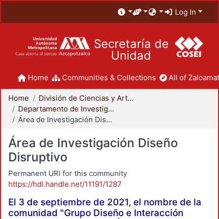
Log In
Secretaría de
Unidad
Home
Communities & Collections
All of Zaloamat
Home
División de Ciencias y Artes para el Diseño
Departamento de Investigación y Conocimiento para el Diseño
Área de Investigación Diseño Disruptivo
Área de Investigación Diseño
Disruptivo
Permanent URI for this community
https://hdl.handle.net/11191/1287
El 3 de septiembre de 2021, el nombre de la
comunidad "Grupo Diseño e Interacción