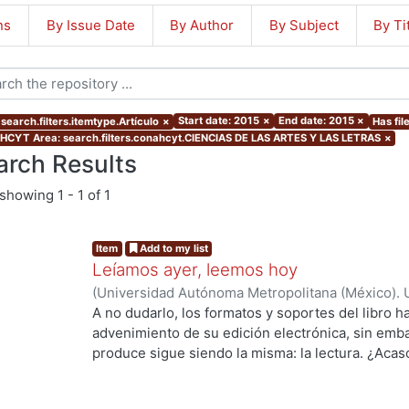
ns
By Issue Date
By Author
By Subject
By Ti
Start date: 2015
×
End date: 2015
×
search.filters.itemtype.Artículo
×
Has fil
CYT Area: search.filters.conahcyt.CIENCIAS DE LAS ARTES Y LAS LETRAS
×
arch Results
showing
1 - 1 of 1
Item
Add to my list
Leíamos ayer, leemos hoy
(
Universidad Autónoma Metropolitana (México). 
Itzel
A no dudarlo, los formatos y soportes del libro
advenimiento de su edición electrónica, sin embar
produce sigue siendo la misma: la lectura. ¿Acas
modificado de manera sustancial las prácticas as
realizan tanto en soportes impresos como elect