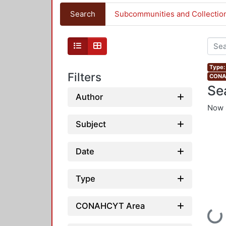
Search
Subcommunities and Collectio
Type: 
Filters
CONAH
Se
Author
Now 
Subject
Date
Type
CONAHCYT Area