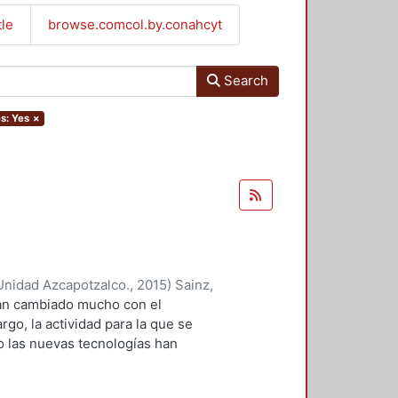
tle
browse.comcol.by.conahcyt
Search
es: Yes
×
Unidad Azcapotzalco.
,
2015
)
Sainz,
 han cambiado mucho con el
go, la actividad para la que se
o las nuevas tecnologías han
ociadas a ella? ¿O aquellas que se
rónicos tienen muchas más cosas