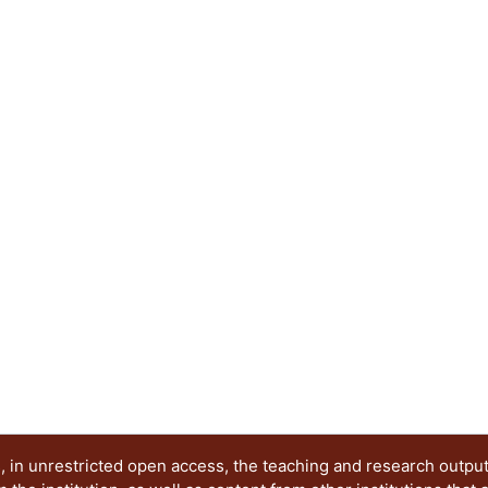
...
en común de lo que parecen reconocerle alguno
Viejos y nuevos formatos, diferentes tiempos ded
bien, nuevas oportunidades para cerrar distancia
acercamientos entre los autores, sus obras y sus
 in unrestricted open access, the teaching and research outpu