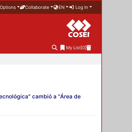
Options
Collaborate
EN
Log In
My List
[0]
Tecnológica" cambió a "Área de