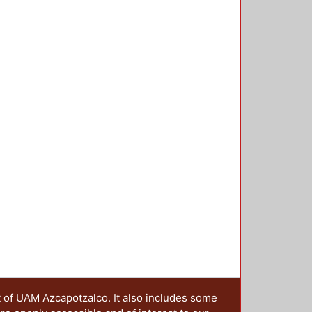
s apasionados de ayer y de hoy?
icados a la lectura, proveen, más
s, para propiciar nuevos
 lectores.
t of UAM Azcapotzalco. It also includes some