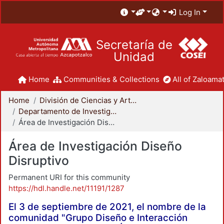
Log In
Secretaría de
Unidad
Home
Communities & Collections
All of Zaloamat
Home
División de Ciencias y Artes para el Diseño
Departamento de Investigación y Conocimiento para el Diseño
Área de Investigación Diseño Disruptivo
Área de Investigación Diseño
Disruptivo
Permanent URI for this community
https://hdl.handle.net/11191/1287
El 3 de septiembre de 2021, el nombre de la
comunidad "Grupo Diseño e Interacción