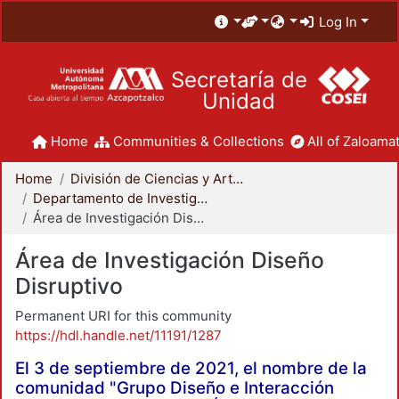
Log In
Secretaría de
Unidad
Home
Communities & Collections
All of Zaloamat
Home
División de Ciencias y Artes para el Diseño
Departamento de Investigación y Conocimiento para el Diseño
Área de Investigación Diseño Disruptivo
Área de Investigación Diseño
Disruptivo
Permanent URI for this community
https://hdl.handle.net/11191/1287
El 3 de septiembre de 2021, el nombre de la
comunidad "Grupo Diseño e Interacción