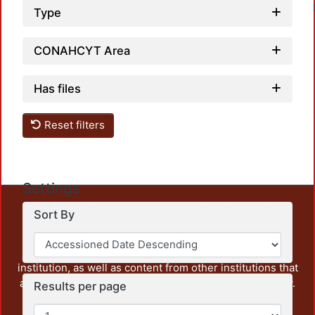
Type
CONAHCYT Area
Has files
Loadin
Reset filters
Settings
This repository preserves and disseminates, in
Sort By
unrestricted open access, the teaching and research
output of UAM Azcapotzalco. It also includes some
administrative and graphic documents from the
institution, as well as content from other institutions that
are openly accessible and of interest to our community.
Results per page