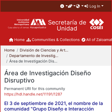
Log In
Secretaría de
Unidad
Home
Communities & Collections
All of Zaloamat
Home
División de Ciencias y Artes para el Diseño
Departamento de Investigación y Conocimiento para el Diseño
Área de Investigación Diseño Disruptivo
Área de Investigación Diseño
Disruptivo
Permanent URI for this community
https://hdl.handle.net/11191/1287
El 3 de septiembre de 2021, el nombre de la
comunidad "Grupo Diseño e Interacción