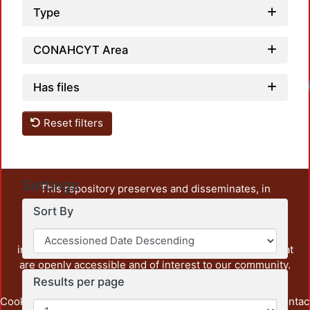
Type
CONAHCYT Area
Has files
Reset filters
Settings
This repository preserves and disseminates, in
unrestricted open access, the teaching and research
Sort By
output of UAM Azcapotzalco. It also includes some
administrative and graphic documents from the
institution, as well as content from other institutions that
are openly accessible and of interest to our community.
Results per page
Cookie
Privacy
End User
Send
footer.link.contac