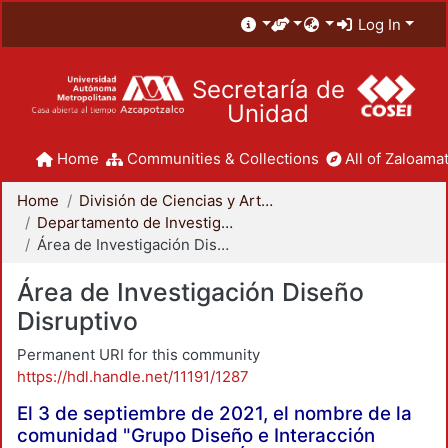
Log In
Secretaría de
Unidad
Home
Communities & Collections
All of Zaloamat
Home
División de Ciencias y Artes para el Diseño
Departamento de Investigación y Conocimiento para el Diseño
Área de Investigación Diseño Disruptivo
Área de Investigación Diseño
Disruptivo
Permanent URI for this community
https://hdl.handle.net/11191/1287
El 3 de septiembre de 2021, el nombre de la
comunidad "Grupo Diseño e Interacción