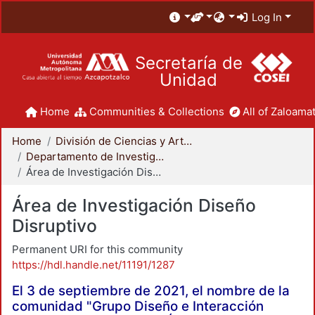
Log In
Secretaría de
Unidad
Home
Communities & Collections
All of Zaloamat
Home
División de Ciencias y Artes para el Diseño
Departamento de Investigación y Conocimiento para el Diseño
Área de Investigación Diseño Disruptivo
Área de Investigación Diseño
Disruptivo
Permanent URI for this community
https://hdl.handle.net/11191/1287
El 3 de septiembre de 2021, el nombre de la
comunidad "Grupo Diseño e Interacción