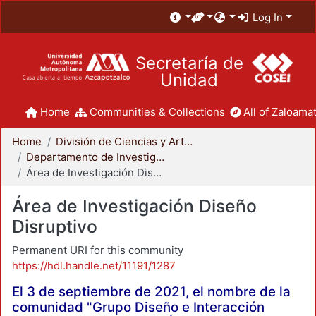
Log In
Secretaría de
Unidad
Home
Communities & Collections
All of Zaloamat
Home
División de Ciencias y Artes para el Diseño
Departamento de Investigación y Conocimiento para el Diseño
Área de Investigación Diseño Disruptivo
Área de Investigación Diseño
Disruptivo
Permanent URI for this community
https://hdl.handle.net/11191/1287
El 3 de septiembre de 2021, el nombre de la
comunidad "Grupo Diseño e Interacción