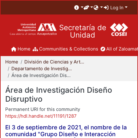
Log In
Secretaría de
Unidad
Home
Communities & Collections
All of Zaloamat
Home
División de Ciencias y Artes para el Diseño
Departamento de Investigación y Conocimiento para el Diseño
Área de Investigación Diseño Disruptivo
Área de Investigación Diseño
Disruptivo
Permanent URI for this community
https://hdl.handle.net/11191/1287
El 3 de septiembre de 2021, el nombre de la
comunidad "Grupo Diseño e Interacción