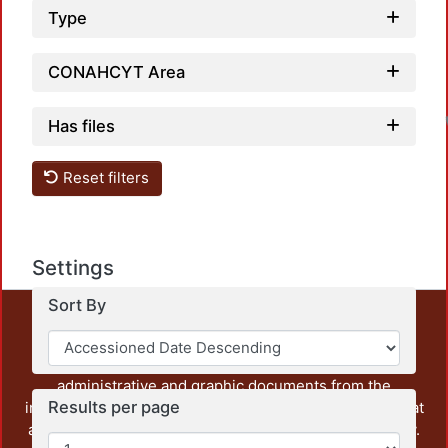
Type
CONAHCYT Area
Has files
Reset filters
Settings
Sort By
This repository preserves and disseminates, in
unrestricted open access, the teaching and research
output of UAM Azcapotzalco. It also includes some
administrative and graphic documents from the
Results per page
institution, as well as content from other institutions that
are openly accessible and of interest to our community.