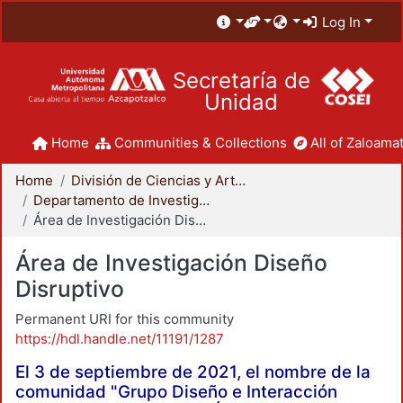
Log In
Secretaría de
Unidad
Home
Communities & Collections
All of Zaloamat
Home
División de Ciencias y Artes para el Diseño
Departamento de Investigación y Conocimiento para el Diseño
Área de Investigación Diseño Disruptivo
Área de Investigación Diseño
Disruptivo
Permanent URI for this community
https://hdl.handle.net/11191/1287
El 3 de septiembre de 2021, el nombre de la
comunidad "Grupo Diseño e Interacción