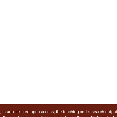
involucrados. El caso que se presenta se basa e
diseño que permiten, desde la academia, promov
productos, fomentar el intercambio de conocimien
y difundir la cultura.
 in unrestricted open access, the teaching and research outpu