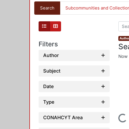
Search
Subcommunities and Collectio
Autho
Filters
Se
Author
Now 
Subject
Date
Type
Loading...
CONAHCYT Area