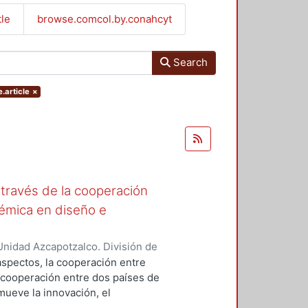
tle
browse.comcol.by.conahcyt
Search
.article
×
a través de la cooperación
démica en diseño e
nidad Azcapotzalco. División de
rruzca-Navarro, Marco Vinicio
;
 aspectos, la cooperación entre
e cooperación entre dos países de
mueve la innovación, el
ional entre los organismos