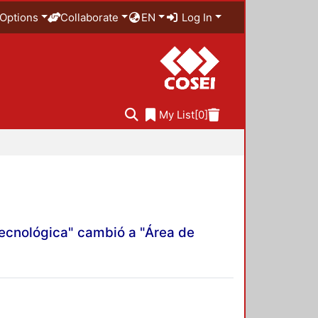
Options
Collaborate
EN
Log In
My List
[0]
Tecnológica" cambió a "Área de