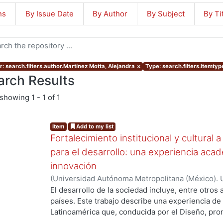
ns
By Issue Date
By Author
By Subject
By Ti
r: search.filters.author.Martínez Motta, Alejandra
×
Type: search.filters.itemtype
arch Results
showing
1 - 1 of 1
Item
Add to my list
Fortalecimiento institucional y cultural 
para el desarrollo: una experiencia aca
innovación
(
Universidad Autónoma Metropolitana (México). U
Ciencias y Artes para el Diseño.
,
2016-03-01
)
Fe
El desarrollo de la sociedad incluye, entre otros
Martínez Motta, Alejandra
países. Este trabajo describe una experiencia d
Latinoamérica que, conducida por el Diseño, pro
intercambio cultural y el fortalecimiento instituc