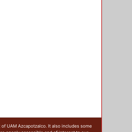
n una serie de intervenciones de
er la generación de nuevos
to entre instituciones, preservar
t of UAM Azcapotzalco. It also includes some