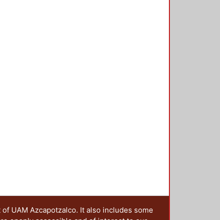
n una serie de intervenciones de
er la generación de nuevos
to entre instituciones, preservar
t of UAM Azcapotzalco. It also includes some