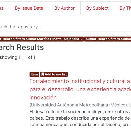
ns
By Issue Date
By Author
By Subject
By Ti
r: search.filters.author.Martínez Motta, Alejandra
×
Author: search.filters.auth
arch Results
showing
1 - 1 of 1
Item
Add to my list
Fortalecimiento institucional y cultural 
para el desarrollo: una experiencia aca
innovación
(
Universidad Autónoma Metropolitana (México). U
Ciencias y Artes para el Diseño.
,
2016-03-01
)
Fe
El desarrollo de la sociedad incluye, entre otros
Martínez Motta, Alejandra
países. Este trabajo describe una experiencia d
Latinoamérica que, conducida por el Diseño, pro
intercambio cultural y el fortalecimiento instituc