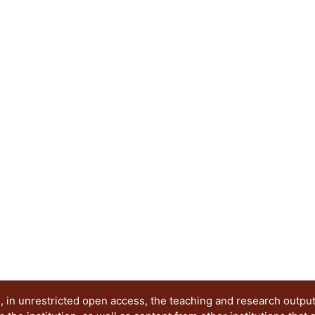
involucrados. El caso que se presenta se basa e
diseño que permiten, desde la academia, promov
productos, fomentar el intercambio de conocimien
y difundir la cultura.
 in unrestricted open access, the teaching and research outpu