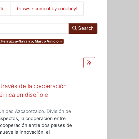
tle
browse.comcol.by.conahcyt
Search
or.Ferruzca-Navarro, Marco Vinicio
×
a través de la cooperación
démica en diseño e
nidad Azcapotzalco. División de
rruzca-Navarro, Marco Vinicio
;
 aspectos, la cooperación entre
e cooperación entre dos países de
mueve la innovación, el
ional entre los organismos