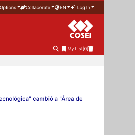
Options
Collaborate
EN
Log In
My List
[0]
Tecnológica" cambió a "Área de