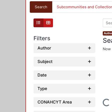
Search
Subcommunities and Collectio
Autho
Filters
Se
Author
Now 
Subject
Date
Type
Loading...
CONAHCYT Area