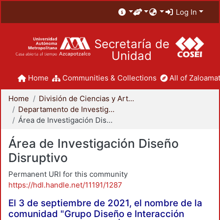
Log In
Secretaría de
Unidad
Home
Communities & Collections
All of Zaloamat
Home
División de Ciencias y Artes para el Diseño
Departamento de Investigación y Conocimiento para el Diseño
Área de Investigación Diseño Disruptivo
Área de Investigación Diseño
Disruptivo
Permanent URI for this community
https://hdl.handle.net/11191/1287
El 3 de septiembre de 2021, el nombre de la
comunidad "Grupo Diseño e Interacción