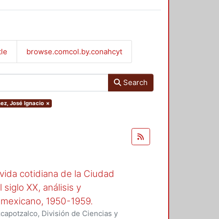
tle
browse.comcol.by.conahcyt
Search
ez, José Ignacio
×
 vida cotidiana de la Ciudad
siglo XX, análisis y
r mexicano, 1950-1959.
apotzalco, División de Ciencias y