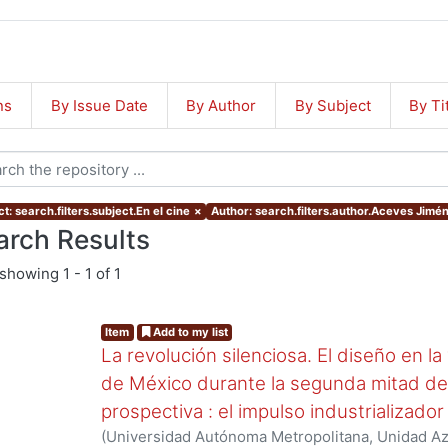
ns
By Issue Date
By Author
By Subject
By Ti
t: search.filters.subject.En el cine
×
Author: search.filters.author.Aceves Jimén
arch Results
showing
1 - 1 of 1
Item
Add to my list
La revolución silenciosa. El diseño en la
de México durante la segunda mitad del 
prospectiva : el impulso industrializado
(
Universidad Autónoma Metropolitana, Unidad Azc