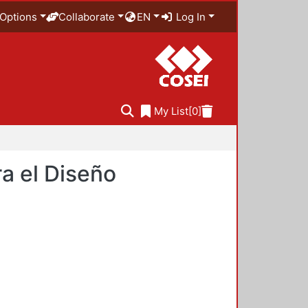
Options
Collaborate
EN
Log In
My List
[0]
a el Diseño