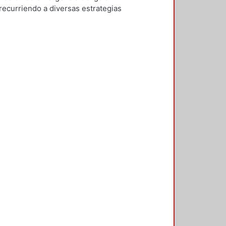
recurriendo a diversas estrategias
es obtengan la mejor preparación
de aula invertida, pues facilita el
de diversos materiales a través
l alumno antes de la clase los
ectiva se discuten y desarrollan
r. Así mismo se describe de manera
ce diversas alternativas para la
struye bajo estas premisas sus
rsas herramientas realiza
escribimos y analizamos aquellas
 permitido desarrollar para una
es y alumnos hemos obtenido
a clase o en el progreso constante