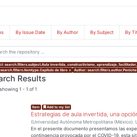
ns
By Issue Date
By Author
By Subject
By Ti
t: search.filters.subject.Aula invertida, constructivismo, aprendizaje, facilitador
search.filters.itemtype.Capítulo de libro
×
Author: search.filters.author.Penich
arch Results
showing
1 - 1 of 1
Item
Add to my list
Estrategias de aula invertida, una opci
(
Universidad Autónoma Metropolitana (México). U
Ciencias y Artes para el Diseño.
,
2022
)
Marín Álv
En el presente documento presentamos las experi
Camacho, Luis Alfonso
;
Angulo Álvarez, Carlos
contingencia provocada por el COVID-19, esta si