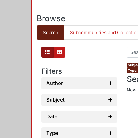
Browse
Search
Subcommunities and Collectio
Subjec
Filters
Type: 
Se
Author
Now 
Subject
Date
Type