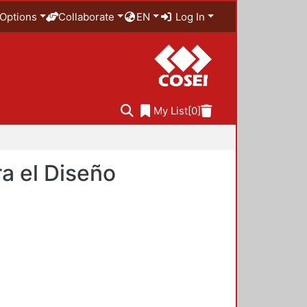
Options
Collaborate
EN
Log In
My List
[0]
a el Diseño