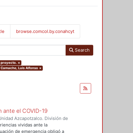
tle
browse.comcol.by.conahcyt
Search
, proyecto.
×
e Camacho, Luis Alfonso
×
ón ante el COVID-19
nidad Azcapotzalco. División de
arez, Marco Antonio
;
Peniche
encias vividas ante la
tuación de emergencia obligó a