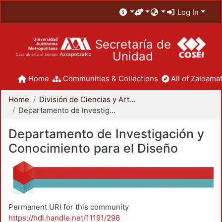
Log In
Secretaría de
Unidad
Home
Communities & Collections
All of Zaloamat
Home
División de Ciencias y Artes para el Diseño
Departamento de Investigación y Conocimiento para el Diseño
Departamento de Investigación y
Conocimiento para el Diseño
Permanent URI for this community
https://hdl.handle.net/11191/298